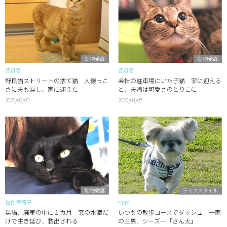
動物愛護
動物愛護
渡辺陽
渡辺陽
野良猫ストリートの捨て猫 人懐っこ
会社の駐車場にいた子猫 家に迎える
さに夫も涙し、家に迎えた
と、夫婦は可愛さのとりこに
2020/06/03
2020/04/05
動物愛護
ライフスタイル
佐竹 茉莉子
sippo
黒猫、廃車の中に１カ月 窓の水滴だ
いつもの散歩コースでダッシュ 一家
けで生き延び、救出される
の三男、シーズー「さん太」