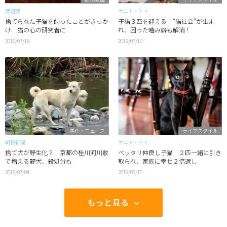
渡辺陽
ケニア・ドイ
捨てられた子猫を飼ったことがきっか
子猫３匹を迎える “猫社会”が生ま
け 猫の心の研究者に
れ、困った嚙み癖も解消！
2019/07/18
2019/07/10
事件・ニュース
ライフスタイル
朝日新聞
ケニア・ドイ
捨て犬が野生化？ 京都の桂川河川敷
ベッタリ仲良し子猫 ２匹一緒に引き
で増える野犬、殺処分も
取られ、家族に幸せ２倍返し
2019/07/04
2019/06/10
もっと見る