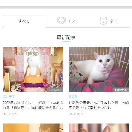
すべて
イヌ
ネコ
最新記事
ふれあい
動物愛護
石井聖子
渡辺陽
2022年も猫づくし！ 遊びゴコロあふ
往診先の患者さんが手放した猫 医師
れる「猫猫寺」、猫住職に会えるかも
宅で愛されて幸せをつかむ
2021/12/29
2020/08/02