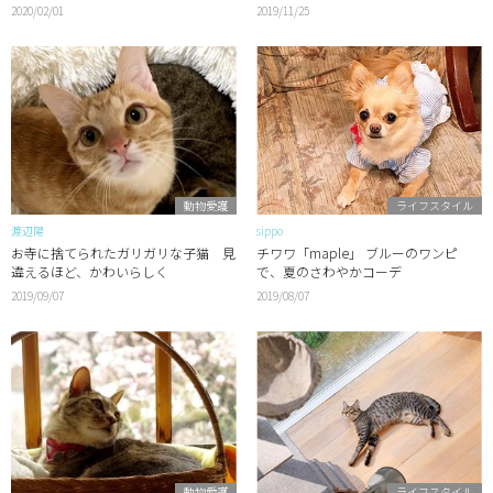
2020/02/01
2019/11/25
動物愛護
ライフスタイル
渡辺陽
sippo
お寺に捨てられたガリガリな子猫 見
チワワ「maple」 ブルーのワンピ
違えるほど、かわいらしく
で、夏のさわやかコーデ
2019/09/07
2019/08/07
動物愛護
ライフスタイル