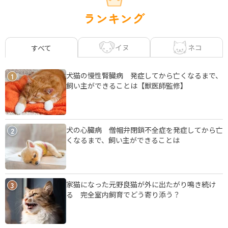
ランキング
イヌ
ネコ
すべて
犬猫の慢性腎臓病 発症してから亡くなるまで、
1
飼い主ができることは【獣医師監修】
犬の心臓病 僧帽弁閉鎖不全症を発症してから亡
2
くなるまで、飼い主ができることは
家猫になった元野良猫が外に出たがり鳴き続け
3
る 完全室内飼育でどう寄り添う？