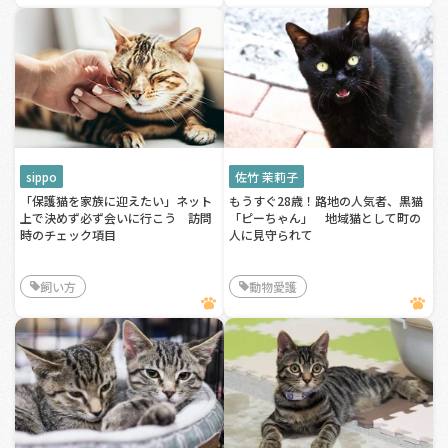
sippo
佐竹 茉莉子
「保護猫を家族に迎えたい」ネット
もうすぐ28歳！路地の人気者、黒猫
上で決めず必ず会いに行こう 訪問
「ピーちゃん」 地域猫として町の
時のチェック項目
人に見守られて
飼い方
動物愛護