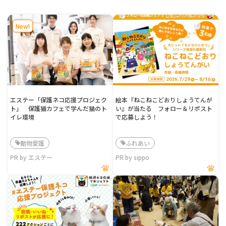
New!
エステー「保護ネコ応援プロジェク
絵本『ねこねこどおりしょうてんが
ト」 保護猫カフェで学んだ猫のト
い』が当たる フォロー＆リポスト
イレ環境
で応募しよう！
動物愛護
ふれあい
PR by エステー
PR by sippo