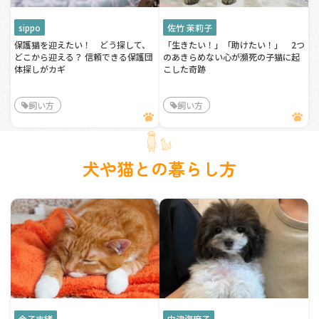
sippo
佐竹 茉莉子
保護猫を迎えたい！ どう探して、
「生きたい！」「助けたい！」 2つ
どこから迎える？ 信頼できる保護団
のあきらめない心が瀕死の子猫に起
体探しがカギ
こした奇跡
飼い方
飼い方
犬や猫との暮らし方
金子志緒
中津海麻子