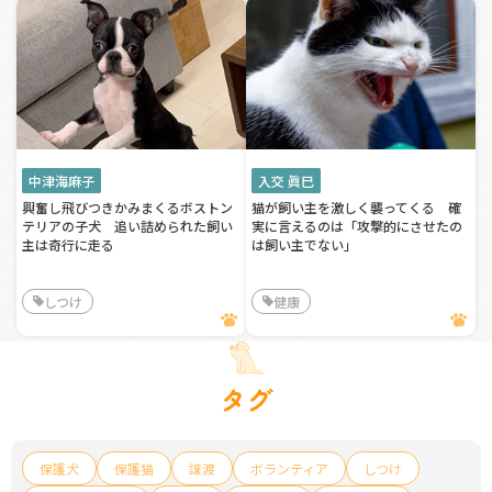
中津海麻子
入交 眞巳
興奮し飛びつきかみまくるボストン
猫が飼い主を激しく襲ってくる 確
テリアの子犬 追い詰められた飼い
実に言えるのは「攻撃的にさせたの
主は奇行に走る
は飼い主でない」
しつけ
健康
タグ
保護犬
保護猫
譲渡
ボランティア
しつけ