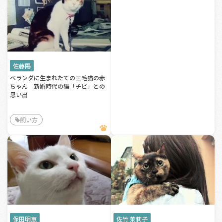
佐藤陽
ベランダに生まれたての三毛猫の赤
ちゃん 新婚時代の猫「チビ」との
思い出
飼い方
保田明恵
佐竹 茉莉子