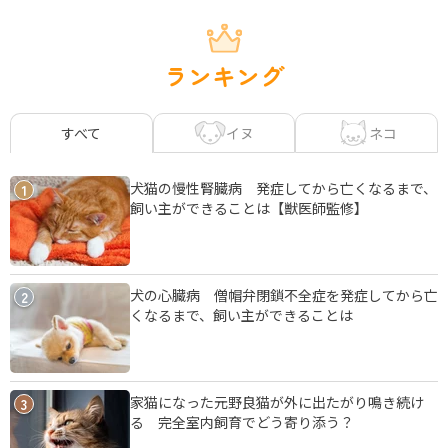
ランキング
イヌ
ネコ
すべて
犬猫の慢性腎臓病 発症してから亡くなるまで、
1
飼い主ができることは【獣医師監修】
犬の心臓病 僧帽弁閉鎖不全症を発症してから亡
2
くなるまで、飼い主ができることは
家猫になった元野良猫が外に出たがり鳴き続け
3
る 完全室内飼育でどう寄り添う？