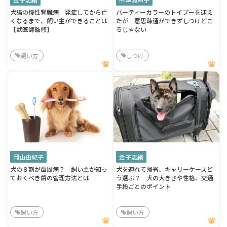
犬猫の慢性腎臓病 発症してから亡
パーティーカラーのトイプーを迎え
くなるまで、飼い主ができることは
たが 意思疎通ができずしつけどこ
【獣医師監修】
ろじゃない
飼い方
しつけ
岡山由紀子
金子志緒
犬の８割が歯周病？ 飼い主が知っ
犬を連れて帰省、キャリーケースど
ておくべき歯の管理方法とは
う選ぶ？ 犬の大きさや性格、交通
手段ごとのポイント
飼い方
飼い方