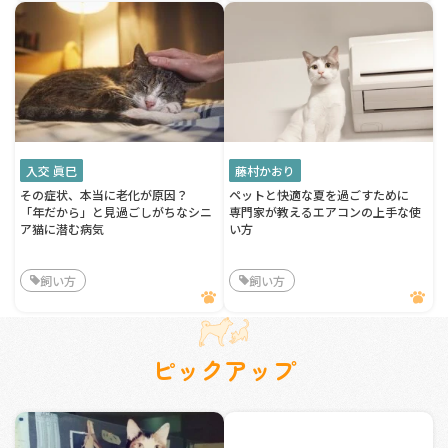
入交 眞巳
藤村かおり
その症状、本当に老化が原因？
ペットと快適な夏を過ごすために
「年だから」と見過ごしがちなシニ
専門家が教えるエアコンの上手な使
ア猫に潜む病気
い方
飼い方
飼い方
ピックアップ