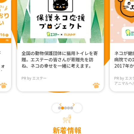
レを寄
ネコが健康で長生きできるよう、動物
人も
を訪
病院での定期健診を広める活動に
ざして
す。
2017年から取り組んでいます。
ら開
PR by エステー、ベーリンガーインゲルハイム
PR b
アニマルヘルス ジャパン株式会社
新着情報