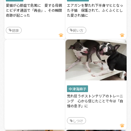
愛猫が心筋症で危篤に 愛する母親
エアガンを撃たれ下半身マヒとなっ
とビデオ通話で「再会」、その瞬間
た子猫 保護されて、ふくふくとし
奇跡が起こった
た愛され猫に
健康
飼い方
中津海麻子
荒れ狂うボストンテリアのトレーニ
ング 心から信じたことで今は「自
慢の息子」に
しつけ