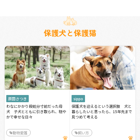
保護犬と保護猫
原田さつき
sippo
わなにかかり殺処分寸前だった母
保護犬を迎えるという選択肢 犬と
犬 子犬とともに引き取られ、穏や
暮らしたいと思ったら、15年先まで
かで幸せな日々
見つめて考える
動物愛護
飼い方