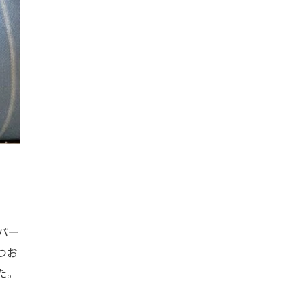
パー
つお
た。