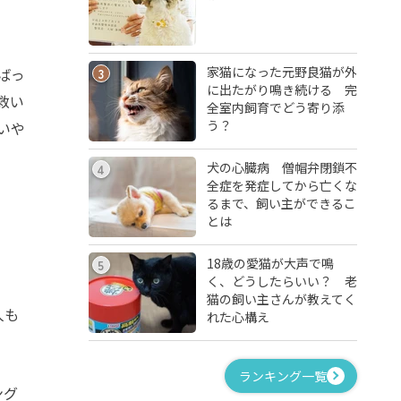
家猫になった元野良猫が外
ばっ
3
に出たがり鳴き続ける 完
救い
全室内飼育でどう寄り添
う？
いや
犬の心臓病 僧帽弁閉鎖不
4
全症を発症してから亡くな
るまで、飼い主ができるこ
とは
18歳の愛猫が大声で鳴
5
く、どうしたらいい？ 老
猫の飼い主さんが教えてく
人も
れた心構え
ランキング一覧
ング