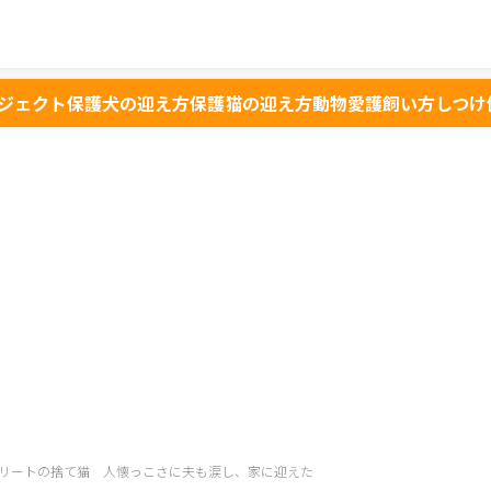
ジェクト
保護犬の迎え方
保護猫の迎え方
動物愛護
飼い方
しつけ
リートの捨て猫 人懐っこさに夫も涙し、家に迎えた