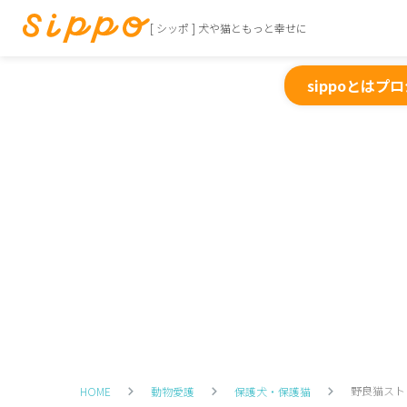
[ シッポ ] 犬や猫ともっと幸せに
sippoとは
プロ
野良猫スト
HOME
動物愛護
保護犬・保護猫