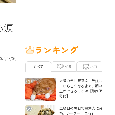
も涙
ランキング
020/06/04
)
イヌ
ネコ
すべて
犬猫の慢性腎臓病 発症し
1
てから亡くなるまで、飼い
主ができることは【獣医師
監修】
二度目の挑戦で警察犬に合
2
格、シーズー「まる」