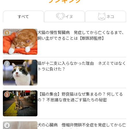
イヌ
ネコ
すべて
犬猫の慢性腎臓病 発症してから亡くなるまで、
1
飼い主ができることは【獣医師監修】
猫が十二支に入らなかった理由 ネズミではなく
2
トラに負けた？
【猫の集会】野良猫はなぜ集まるの？ 何してる
3
の？ 不思議な夜を過ごす猫たちの秘密
犬の心臓病 僧帽弁閉鎖不全症を発症してから亡
4