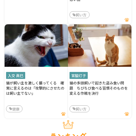
飼い方
入交 眞巳
宮脇灯子
猫が飼い主を激しく襲ってくる 確
猫の多頭飼いで起きた盗み食い問
実に言えるのは「攻撃的にさせたの
題 ちびちび食べる習慣そのものを
は飼い主でない」
変える作戦を決行
健康
飼い方
ランキング