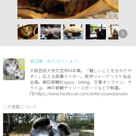
1
/
10
渡辺陽 （わたなべ・よう）
大阪芸術大学文芸学科卒業。「難しいことを分かりや
すく」伝える医療ライター。医学ジャーナリスト協会
会員。朝日新聞社sippo、telling、文春オンライン、サ
ライ.jp、神戸新聞デイリースポーツなどで執筆。
FB:https://www.facebook.com/writer.youwatanabe
この連載について