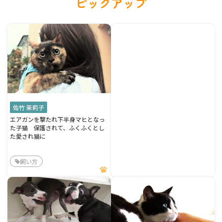
ピックアップ
佐竹 茉莉子
エアガンを撃たれ下半身マヒとなっ
た子猫 保護されて、ふくふくとし
た愛され猫に
飼い方