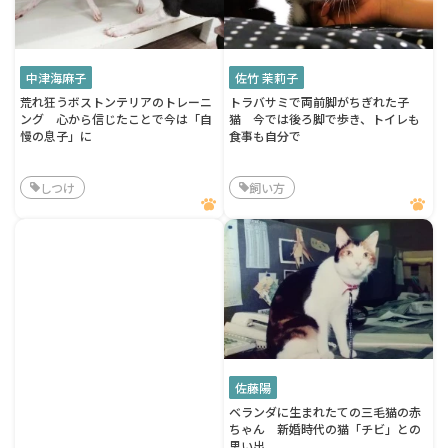
中津海麻子
佐竹 茉莉子
荒れ狂うボストンテリアのトレーニ
トラバサミで両前脚がちぎれた子
ング 心から信じたことで今は「自
猫 今では後ろ脚で歩き、トイレも
慢の息子」に
食事も自分で
しつけ
飼い方
佐藤陽
ベランダに生まれたての三毛猫の赤
ちゃん 新婚時代の猫「チビ」との
思い出