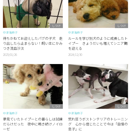
しつけ
しつけ
中津海麻子
中津海麻子
待ちかねてお迎えしたパグの子犬 走
ルールを学び別犬のように成長したト
り出したら止まらない！飼い主にかみ
イプー きょうだいも増えてシニア期
つき流血沙汰
を迎える
2025/01/26
2024/12/30
しつけ
しつけ
中津海麻子
中津海麻子
夢見ていたトイプーとの暮らしは試練
荒れ狂うボストンテリアのトレーニン
だらけだった 夜中に鳴き続けノイロ
グ 心から信じたことで今は「自慢の
ーゼ
息子」に