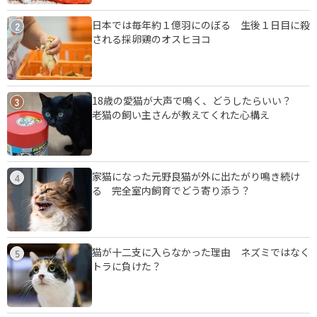
日本では毎年約１億羽にのぼる 生後１日目に殺
2
される採卵鶏のオスヒヨコ
18歳の愛猫が大声で鳴く、どうしたらいい？
3
老猫の飼い主さんが教えてくれた心構え
家猫になった元野良猫が外に出たがり鳴き続け
4
る 完全室内飼育でどう寄り添う？
猫が十二支に入らなかった理由 ネズミではなく
5
トラに負けた？