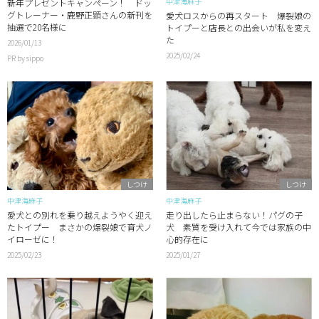
中津海麻子
新年プレゼントキャンペーン！ ドッ
グトレーナー・鹿野正顕さんの新刊を
愛犬ロスからの再スタート 爆裂娘の
抽選で20名様に
トイプーと店長との出会いが私を変え
た
2026/01/13
2025/02/24
PR by sippo
しつけ
しつけ
中津海麻子
中津海麻子
愛犬との別れを乗り越えようやく迎え
走り出したら止まらない！パグの子
たトイプー まさかの爆裂娘で育犬ノ
犬 素質を受け入れて今では家族の中
イローゼに！
心的存在に
2025/02/23
2025/01/27