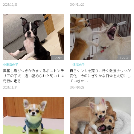
2024/12/29
2024/11/25
しつけ
しつけ
中津海麻子
中津海麻子
興奮し飛びつきかみまくるボストンテ
自らケンカを売りに行く激強チワワが
リアの子犬 追い詰められた飼い主は
変化 今のにぎやかな日常を大切にし
奇行に走る
ていきたい
2024/11/24
2024/10/28