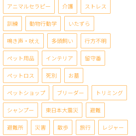
アニマルセラピー
介護
ストレス
訓練
動物行動学
いたずら
鳴き声・吠え
多頭飼い
行方不明
ペット用品
インテリア
留守番
ペットロス
死別
お墓
ペットショップ
ブリーダー
トリミング
シャンプー
東日本大震災
避難
避難所
災害
散歩
旅行
レジャー