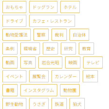
おもちゃ
ドッグラン
ホテル
ドライブ
カフェ・レストラン
動物愛護法
警察
裁判
自治体
条例
環境省
歴史
研究
教育
動画
写真
岩合光昭
映画
テレビ
イベント
展覧会
カレンダー
絵本
書籍
インスタグラム
動物園
野生動物
うさぎ
鉄道
狛犬