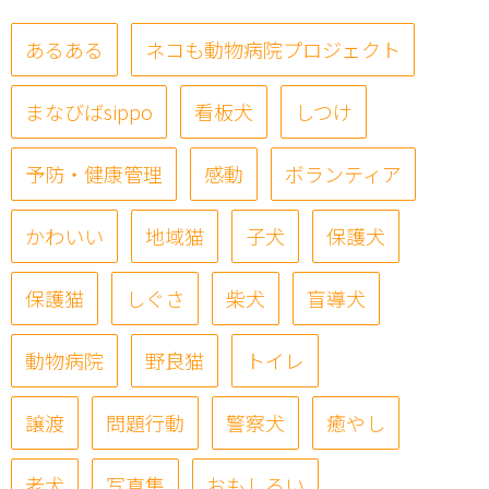
あるある
ネコも動物病院プロジェクト
まなびばsippo
看板犬
しつけ
予防・健康管理
感動
ボランティア
かわいい
地域猫
子犬
保護犬
保護猫
しぐさ
柴犬
盲導犬
動物病院
野良猫
トイレ
譲渡
問題行動
警察犬
癒やし
老犬
写真集
おもしろい