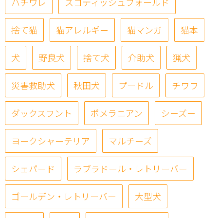
ハチワレ
スコティッシュフォールド
捨て猫
猫アレルギー
猫マンガ
猫本
犬
野良犬
捨て犬
介助犬
猟犬
災害救助犬
秋田犬
プードル
チワワ
ダックスフント
ポメラニアン
シーズー
ヨークシャーテリア
マルチーズ
シェパード
ラブラドール・レトリーバー
ゴールデン・レトリーバー
大型犬