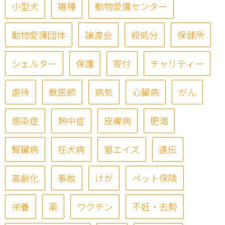
小型犬
雑種
動物愛護センター
動物愛護団体
譲渡会
殺処分
保健所
シェルター
保護
寄付
チャリティー
虐待
獣医師
病気
心臓病
がん
感染症
熱中症
皮膚病
肥満
腎臓病
狂犬病
猫エイズ
遺伝
高齢化
事故
けが
ペット保険
栄養
薬
ワクチン
不妊・去勢