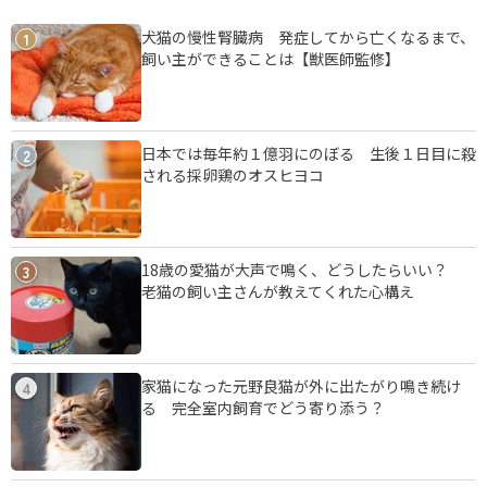
犬猫の慢性腎臓病 発症してから亡くなるまで、
1
飼い主ができることは【獣医師監修】
日本では毎年約１億羽にのぼる 生後１日目に殺
2
される採卵鶏のオスヒヨコ
18歳の愛猫が大声で鳴く、どうしたらいい？
3
老猫の飼い主さんが教えてくれた心構え
家猫になった元野良猫が外に出たがり鳴き続け
4
る 完全室内飼育でどう寄り添う？