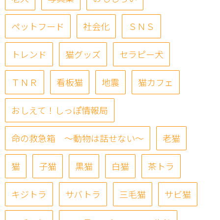
ペットフード
社会化
ＳＮＳ
トレンド
猫グッズ
セラピー犬
ＴＮＲ
看板猫
地震
猫カフェ
おしえて！しっぽ情報局
命の救急箱 ～動物は話せない～
老猫
猫
子猫
黒猫
白猫
茶トラ
キジトラ
サバトラ
三毛猫
サビ猫