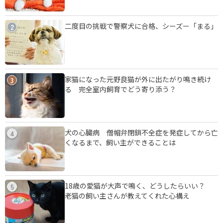
二度目の挑戦で警察犬に合格、シーズー「まる」
2
家猫になった元野良猫が外に出たがり鳴き続け
3
る 完全室内飼育でどう寄り添う？
犬の心臓病 僧帽弁閉鎖不全症を発症してから亡
4
くなるまで、飼い主ができることは
18歳の愛猫が大声で鳴く、どうしたらいい？
5
老猫の飼い主さんが教えてくれた心構え