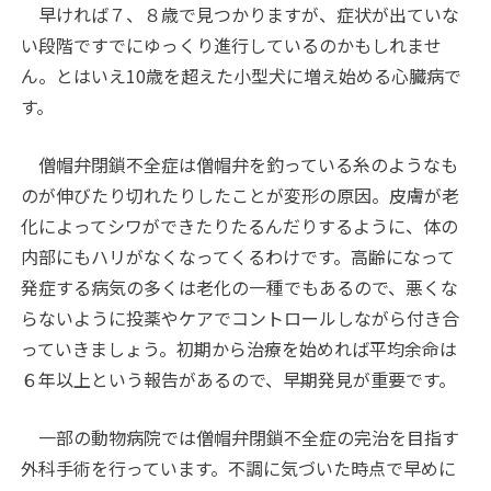
早ければ７、８歳で見つかりますが、症状が出ていな
い段階ですでにゆっくり進行しているのかもしれませ
ん。とはいえ10歳を超えた小型犬に増え始める心臓病で
す。
僧帽弁閉鎖不全症は僧帽弁を釣っている糸のようなも
のが伸びたり切れたりしたことが変形の原因。皮膚が老
化によってシワができたりたるんだりするように、体の
内部にもハリがなくなってくるわけです。高齢になって
発症する病気の多くは老化の一種でもあるので、悪くな
らないように投薬やケアでコントロールしながら付き合
っていきましょう。初期から治療を始めれば平均余命は
６年以上という報告があるので、早期発見が重要です。
一部の動物病院では僧帽弁閉鎖不全症の完治を目指す
外科手術を行っています。不調に気づいた時点で早めに