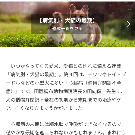
【病気別・犬猫の最期】
連載一覧を見る
いつかやってくる愛犬、愛猫との別れに備える連載
『病気別・犬猫の最期』。第４回は、チワワやトイ・プ
ードルなどの小型犬に多い「心臓病（僧帽弁閉鎖不全
症）」です。田園調布動物病院院長の田向健一先生に、
犬の僧帽弁閉鎖不全症の初期から末期までの治療やケ
ア、亡くなり方までうかがいました。
心臓病の末期には肺水腫で呼吸ができなくなるので、
穏やかな最期を迎えられないかもしれません。まれにう