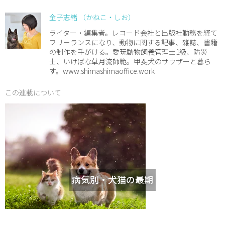
金子志緒 （かねこ・しお）
ライター・編集者。レコード会社と出版社勤務を経て
フリーランスになり、動物に関する記事、雑誌、書籍
の制作を手がける。愛玩動物飼養管理士1級、防災
士、いけばな草月流師範。甲斐犬のサウザーと暮ら
す。www.shimashimaoffice.work
この連載について
病気別・犬猫の最期