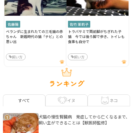
佐藤陽
佐竹 茉莉子
ベランダに生まれたての三毛猫の赤
トラバサミで両前脚がちぎれた子
ちゃん 新婚時代の猫「チビ」との
猫 今では後ろ脚で歩き、トイレも
思い出
食事も自分で
飼い方
飼い方
ランキング
イヌ
ネコ
すべて
犬猫の慢性腎臓病 発症してから亡くなるまで、
1
飼い主ができることは【獣医師監修】