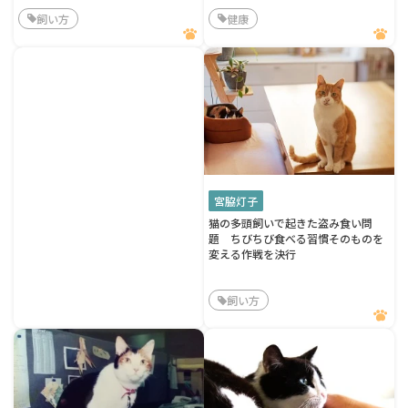
飼い方
健康
宮脇灯子
猫の多頭飼いで起きた盗み食い問
題 ちびちび食べる習慣そのものを
変える作戦を決行
飼い方