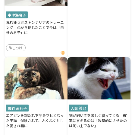
中津海麻子
荒れ狂うボストンテリアのトレーニ
ング 心から信じたことで今は「自
慢の息子」に
しつけ
佐竹 茉莉子
入交 眞巳
エアガンを撃たれ下半身マヒとなっ
猫が飼い主を激しく襲ってくる 確
た子猫 保護されて、ふくふくとし
実に言えるのは「攻撃的にさせたの
た愛され猫に
は飼い主でない」