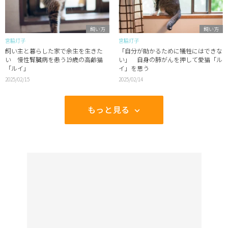
飼い方
飼い方
宮脇灯子
宮脇灯子
飼い主と暮らした家で余生を生きた
「自分が助かるために犠牲にはできな
い 慢性腎臓病を患う19歳の高齢猫
い」 自身の肺がんを押して愛猫「ル
「ルイ」
イ」を思う
2025/02/15
2025/02/14
もっと見る