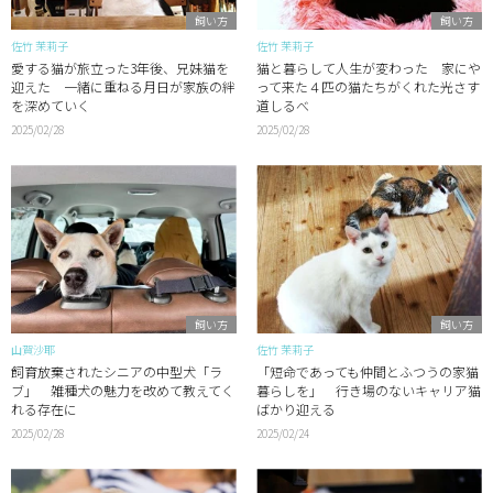
飼い方
飼い方
佐竹 茉莉子
佐竹 茉莉子
愛する猫が旅立った3年後、兄妹猫を
猫と暮らして人生が変わった 家にや
迎えた 一緒に重ねる月日が家族の絆
って来た４匹の猫たちがくれた光さす
を深めていく
道しるべ
2025/02/28
2025/02/28
飼い方
飼い方
山賀沙耶
佐竹 茉莉子
飼育放棄されたシニアの中型犬「ラ
「短命であっても仲間とふつうの家猫
ブ」 雑種犬の魅力を改めて教えてく
暮らしを」 行き場のないキャリア猫
れる存在に
ばかり迎える
2025/02/28
2025/02/24