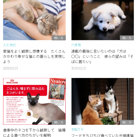
飼い方
飼い方
入交 眞巳
穴澤 賢
愛猫をよく観察し想像する たくさん
連載の最後に言いたいのは「犬は
かかわり幸せな猫との暮らしを実現し
○○」ということ 彼らの望みは「そ
よう
ばに居たい」
2025/02/23
2025/02/22
飼い方
飼い方
宮脇灯子
食事中のネコを下から観察して 猫種
による食べ方のちがいを解明
フードをちびちび食べていた元保護猫