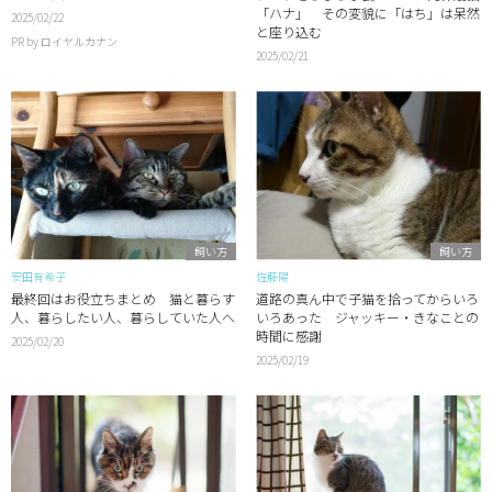
「ハナ」 その変貌に「はち」は呆然
2025/02/22
と座り込む
PR by ロイヤルカナン
2025/02/21
飼い方
飼い方
安田有希子
佐藤陽
最終回はお役立ちまとめ 猫と暮らす
道路の真ん中で子猫を拾ってからいろ
人、暮らしたい人、暮らしていた人へ
いろあった ジャッキー・きなことの
時間に感謝
2025/02/20
2025/02/19