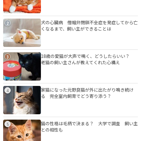
犬の心臓病 僧帽弁閉鎖不全症を発症してから亡
2
くなるまで、飼い主ができることは
18歳の愛猫が大声で鳴く、どうしたらいい？
3
老猫の飼い主さんが教えてくれた心構え
家猫になった元野良猫が外に出たがり鳴き続け
4
る 完全室内飼育でどう寄り添う？
猫の性格は毛柄で決まる？ 大学で調査 飼い主
5
との相性も