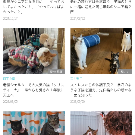
愛猫がシニアになる前に 「やってお
老化の現れ方は全然違う 子猫のとき
いてよかったこと」「やっておけばよ
に一緒に迎えた同じ年齢のシニア猫２
かったこと」
匹
2024/10/17
2024/08/22
動物愛護
飼い方
西平衣里
石井聖子
老猫シェルターで大人気の猫「クリス
ストレスからの体調不良？ 暴君のよ
ティーナ」 誰からも愛され１年後に
うな子猫を迎え、先住猫たちの新たな
天国へ
一面を知った
2024/03/05
2023/09/20