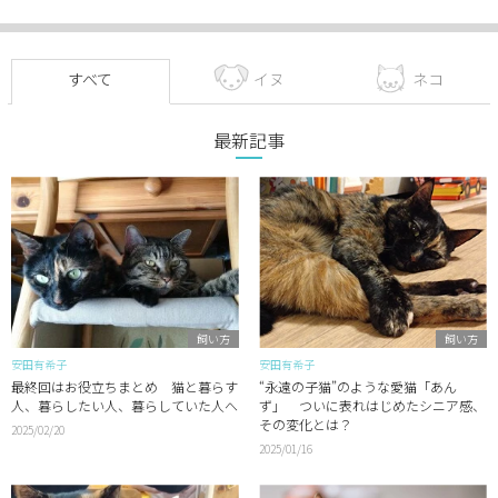
すべて
イヌ
ネコ
最新記事
飼い方
飼い方
安田有希子
安田有希子
最終回はお役立ちまとめ 猫と暮らす
“永遠の子猫”のような愛猫「あん
人、暮らしたい人、暮らしていた人へ
ず」 ついに表れはじめたシニア感、
その変化とは？
2025/02/20
2025/01/16