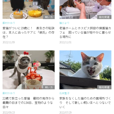
飼い方
動物愛護
藤村かおり
猫びより
愛猫がついに19歳に！ 長生きの秘訣
老猫ホームとホスピス併設の保護猫カ
は、本人に合ったケアと「彼氏」の存
フェ 困っている猫が穏やかに暮らせ
在？
る場所に
2022/11/09
2022/11/01
飼い方
動物愛護
藤村かおり
石井聖子
22歳で旅立った愛猫 最初の発作から
家族をなくした猫のための居場所づく
最期の日までの134日、宝物のような
り そして新しい飼い主へとつないで
日々
いく
2022/09/23
2022/07/29