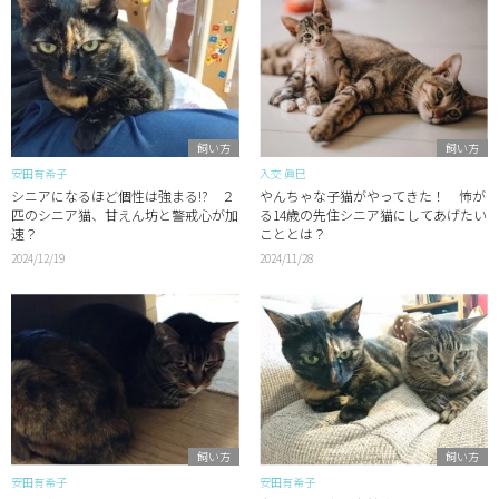
飼い方
飼い方
安田有希子
入交 眞巳
シニアになるほど個性は強まる!? ２
やんちゃな子猫がやってきた！ 怖が
匹のシニア猫、甘えん坊と警戒心が加
る14歳の先住シニア猫にしてあげたい
速？
こととは？
2024/12/19
2024/11/28
飼い方
飼い方
安田有希子
安田有希子