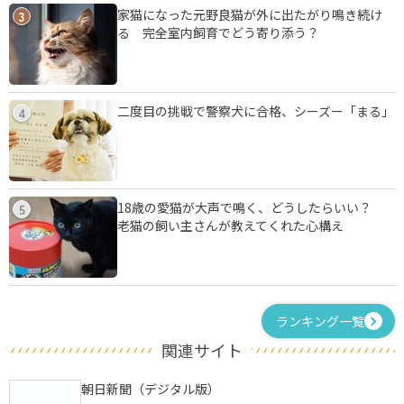
家猫になった元野良猫が外に出たがり鳴き続け
3
る 完全室内飼育でどう寄り添う？
二度目の挑戦で警察犬に合格、シーズー「まる」
4
18歳の愛猫が大声で鳴く、どうしたらいい？
5
老猫の飼い主さんが教えてくれた心構え
ランキング一覧
関連サイト
朝日新聞（デジタル版）