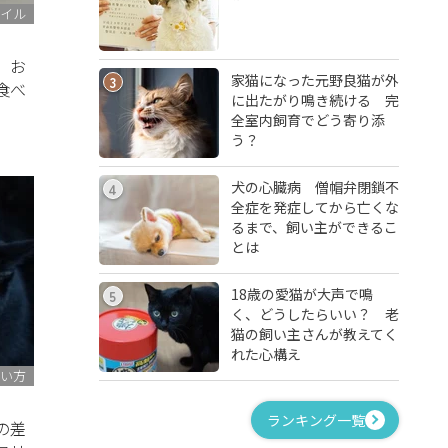
イル
）お
家猫になった元野良猫が外
3
食べ
に出たがり鳴き続ける 完
全室内飼育でどう寄り添
う？
犬の心臓病 僧帽弁閉鎖不
4
全症を発症してから亡くな
るまで、飼い主ができるこ
とは
18歳の愛猫が大声で鳴
5
く、どうしたらいい？ 老
猫の飼い主さんが教えてく
れた心構え
い方
ランキング一覧
の差