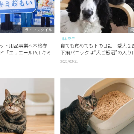
ライフスタイル
飼
川本央子
ット用品事業へ本格参
寝ても覚めても下の世話 愛犬２
ド「エリエールPet キミ
下痢パニックは“犬ご飯沼”の入り
2022/03/31