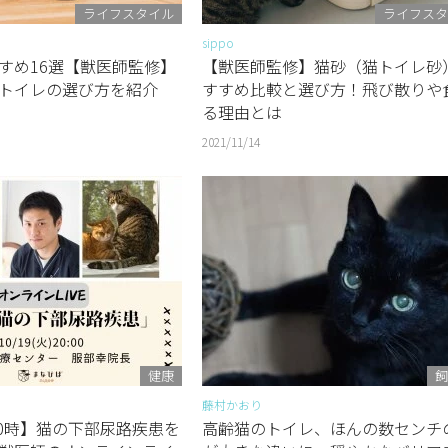
ライフスタイル
ライフスタ
sippo
すめ16選【獣医師監修】
【獣医師監修】猫砂（猫トイレ砂
トイレの選び方を紹介
すすめ比較と選び方！飛び散りや
る理由とは
2021/11/14
健康
飼
藤村かおり
20時】猫の下部尿路疾患を
高齢猫のトイレ、ほんの数センチ