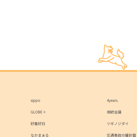
sippo
4years.
GLOBE＋
相続会議
好書好日
ツギノジダイ
なかまぁる
交通事故の羅針盤