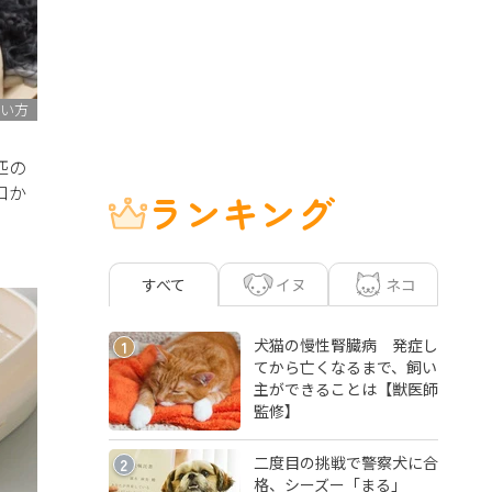
い方
匹の
口か
ランキング
イヌ
ネコ
すべて
犬猫の慢性腎臓病 発症し
1
てから亡くなるまで、飼い
主ができることは【獣医師
監修】
二度目の挑戦で警察犬に合
2
格、シーズー「まる」