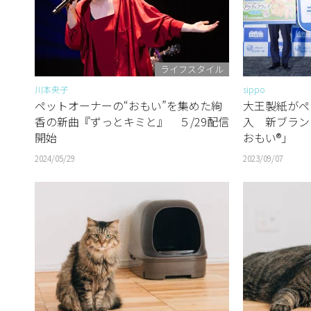
ライフスタイル
川本央子
sippo
ペットオーナーの“おもい”を集めた絢
大王製紙がペ
香の新曲『ずっとキミと』 ５/29配信
入 新ブラン
開始
おもい®」
2024/05/29
2023/09/07