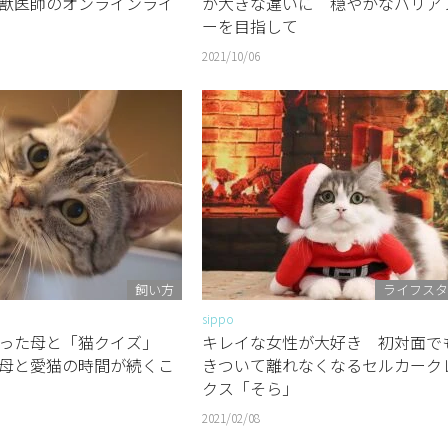
獣医師のオンラインライ
が大きな違いに 穏やかなバリア
ーを目指して
2021/10/06
飼い方
ライフスタ
sippo
なった母と「猫クイズ」
キレイな女性が大好き 初対面で
母と愛猫の時間が続くこ
きついて離れなくなるセルカーク
クス「そら」
2021/02/08