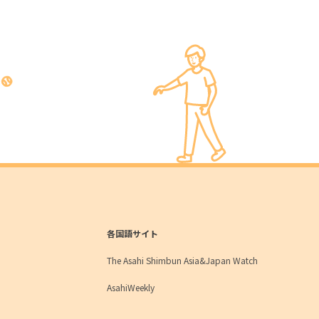
各国語サイト
The Asahi Shimbun Asia&Japan Watch
AsahiWeekly