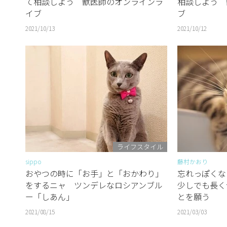
て相談しよう 獣医師のオンラインラ
相談しよう 
イブ
ブ
2021/10/13
2021/10/12
ライフスタイル
sippo
藤村かおり
おやつの時に「お手」と「おかわり」
忘れっぽく
をするニャ ツンデレなロシアンブル
少しでも長く
ー「しあん」
とを願う
2021/08/15
2021/03/03