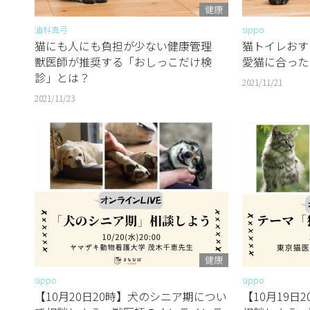
健康
油科真弓
sippo
猫にも人にも負担が少ない健康管理
猫トイレおす
獣医師が推奨する「おしっこだけ検
愛猫に合った
診」とは？
2021/11/21
2021/11/23
健康
sippo
sippo
【10月20日20時】犬のシニア期につい
【10月19日