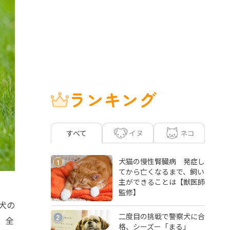
ランキング
イヌ
ネコ
すべて
犬猫の慢性腎臓病 発症し
1
てから亡くなるまで、飼い
主ができることは【獣医師
監修】
犬の
二度目の挑戦で警察犬に合
2
、全
格、シーズー「まる」