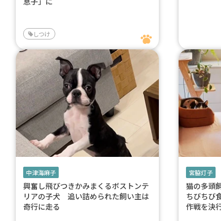
息子」に
しつけ
中津海麻子
宮脇灯子
興奮し飛びつきかみまくるボストンテ
猫の多頭
リアの子犬 追い詰められた飼い主は
ちびちび
奇行に走る
作戦を決