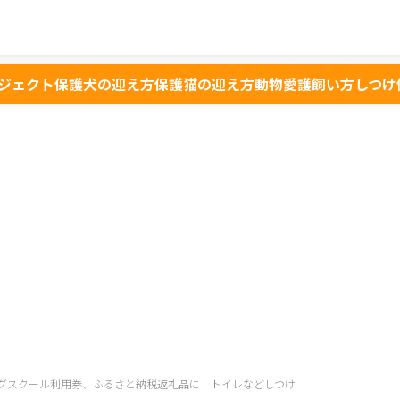
ジェクト
保護犬の迎え方
保護猫の迎え方
動物愛護
飼い方
しつけ
グスクール利用券、ふるさと納税返礼品に トイレなどしつけ