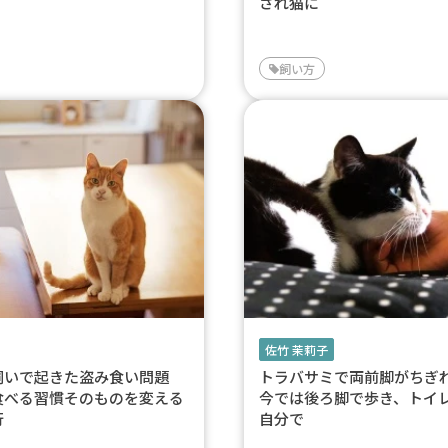
され猫に
飼い方
佐竹 茉莉子
飼いで起きた盗み食い問題
トラバサミで両前脚がち
食べる習慣そのものを変える
今では後ろ脚で歩き、トイ
行
自分で