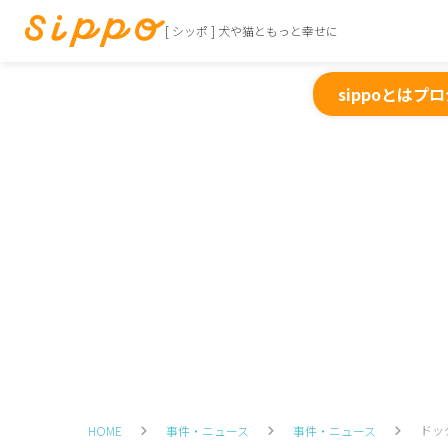
[ シッポ ] 犬や猫ともっと幸せに
sippoとは
プロ
ドッ
HOME
事件・ニュース
事件・ニュース