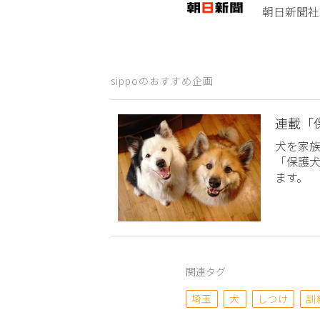
朝日新聞社
sippoのおすすめ企画
連載「
犬を家
「保護
ます。
関連タグ
埼玉
犬
しつけ
訓