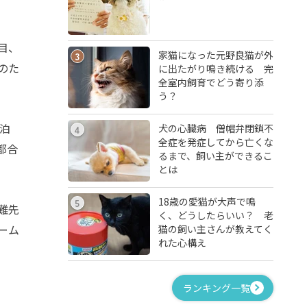
目、
家猫になった元野良猫が外
3
のた
に出たがり鳴き続ける 完
全室内飼育でどう寄り添
う？
泊
犬の心臓病 僧帽弁閉鎖不
4
全症を発症してから亡くな
都合
るまで、飼い主ができるこ
とは
18歳の愛猫が大声で鳴
5
難先
く、どうしたらいい？ 老
ーム
猫の飼い主さんが教えてく
れた心構え
ランキング一覧