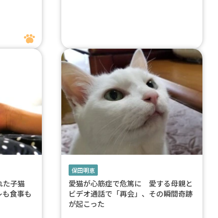
保田明恵
ぎれた子猫
愛猫が心筋症で危篤に 愛する母親と
レも食事も
ビデオ通話で「再会」、その瞬間奇跡
が起こった