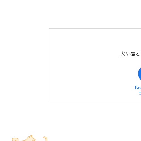
犬や猫と
Fa