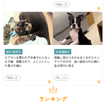
飼い方
佐竹 茉莉子
中津海麻子
エアガンを撃たれ下半身マヒとなっ
興奮し飛びつきかみまくるボストン
た子猫 保護されて、ふくふくとし
テリアの子犬 追い詰められた飼い
た愛され猫に
主は奇行に走る
飼い方
しつけ
ランキング