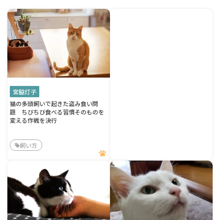
宮脇灯子
猫の多頭飼いで起きた盗み食い問
題 ちびちび食べる習慣そのものを
変える作戦を決行
飼い方