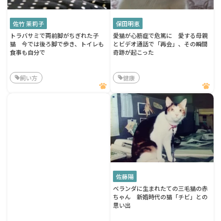
佐竹 茉莉子
保田明恵
トラバサミで両前脚がちぎれた子
愛猫が心筋症で危篤に 愛する母親
猫 今では後ろ脚で歩き、トイレも
とビデオ通話で「再会」、その瞬間
食事も自分で
奇跡が起こった
飼い方
健康
佐藤陽
ベランダに生まれたての三毛猫の赤
ちゃん 新婚時代の猫「チビ」との
思い出