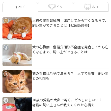
イヌ
ネコ
すべて
犬猫の慢性腎臓病 発症してから亡くなるまで、
1
飼い主ができることは【獣医師監修】
犬の心臓病 僧帽弁閉鎖不全症を発症してから亡
2
くなるまで、飼い主ができることは
猫の性格は毛柄で決まる？ 大学で調査 飼い主
3
との相性も
18歳の愛猫が大声で鳴く、どうしたらいい？
4
老猫の飼い主さんが教えてくれた心構え