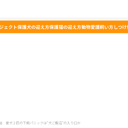
ジェクト
保護犬の迎え方
保護猫の迎え方
動物愛護
飼い方
しつけ
話 愛犬２匹の下痢パニックは“犬ご飯沼”の入り口か