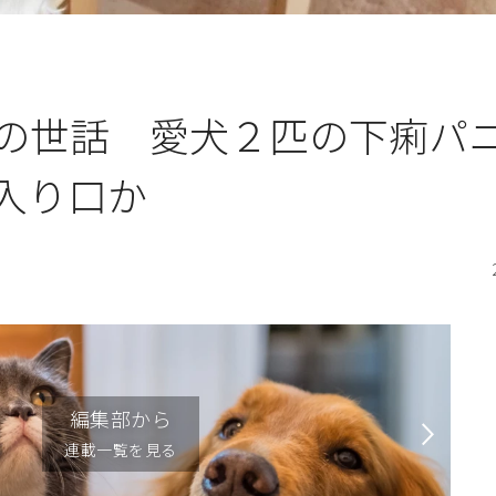
の世話 愛犬２匹の下痢パ
の入り口か
編集部から
連載一覧を見る