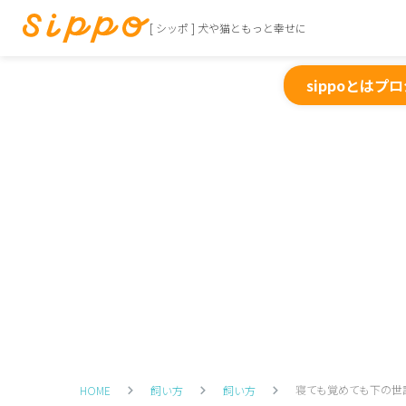
[ シッポ ] 犬や猫ともっと幸せに
sippoとは
プロ
寝ても覚めても下の世
HOME
飼い方
飼い方