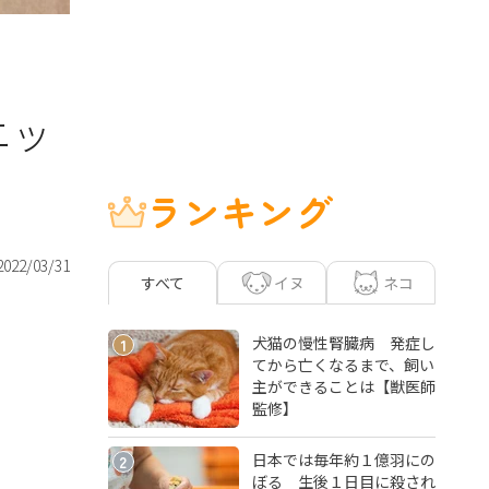
ニッ
ランキング
2022/03/31
イヌ
ネコ
すべて
犬猫の慢性腎臓病 発症し
1
てから亡くなるまで、飼い
主ができることは【獣医師
監修】
日本では毎年約１億羽にの
2
ぼる 生後１日目に殺され