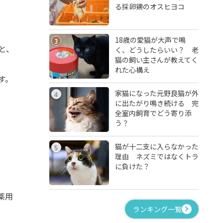
る採卵鶏のオスヒヨコ
18歳の愛猫が大声で鳴
3
と、
く、どうしたらいい？ 老
猫の飼い主さんが教えてく
れた心構え
す。
家猫になった元野良猫が外
4
に出たがり鳴き続ける 完
全室内飼育でどう寄り添
う？
猫が十二支に入らなかった
5
理由 ネズミではなくトラ
に負けた？
薬用
ランキング一覧