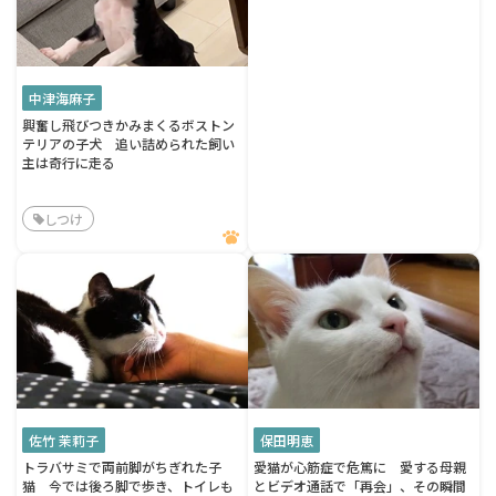
中津海麻子
興奮し飛びつきかみまくるボストン
テリアの子犬 追い詰められた飼い
主は奇行に走る
しつけ
佐竹 茉莉子
保田明恵
トラバサミで両前脚がちぎれた子
愛猫が心筋症で危篤に 愛する母親
猫 今では後ろ脚で歩き、トイレも
とビデオ通話で「再会」、その瞬間