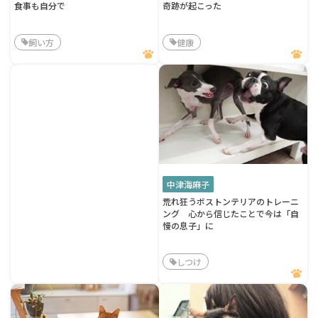
食事も自分で
奇跡が起こった
飼い方
健康
中津海麻子
荒れ狂うボストンテリアのトレーニ
ング 心から信じたことで今は「自
慢の息子」に
しつけ