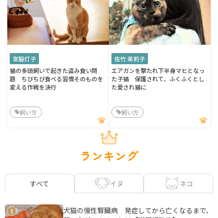
宮脇灯子
佐竹 茉莉子
猫の多頭飼いで起きた盗み食い問
エアガンを撃たれ下半身マヒとなっ
題 ちびちび食べる習慣そのものを
た子猫 保護されて、ふくふくとし
変える作戦を決行
た愛され猫に
飼い方
飼い方
ランキング
イヌ
ネコ
すべて
犬猫の慢性腎臓病 発症してから亡くなるまで、
1