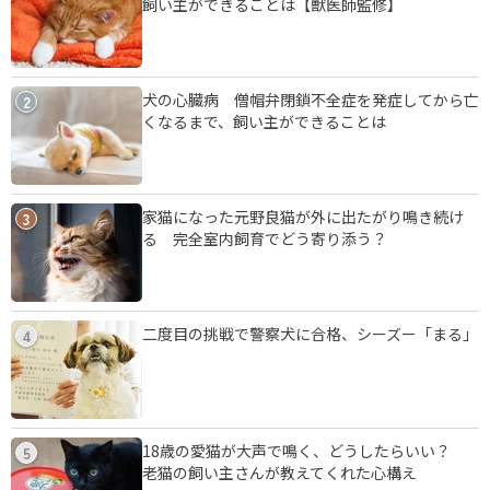
飼い主ができることは【獣医師監修】
犬の心臓病 僧帽弁閉鎖不全症を発症してから亡
2
くなるまで、飼い主ができることは
家猫になった元野良猫が外に出たがり鳴き続け
3
る 完全室内飼育でどう寄り添う？
二度目の挑戦で警察犬に合格、シーズー「まる」
4
18歳の愛猫が大声で鳴く、どうしたらいい？
5
老猫の飼い主さんが教えてくれた心構え