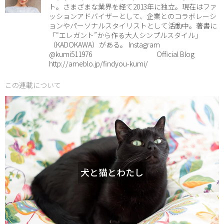
ト。さまざまな業界を経て2013年に独立。現在はファ
ッションアドバイザーとして、企業とのコラボレーシ
ョンやパーソナルスタイリストとして活動中。著書に
「“エレガント”から作る大人シンプルスタイル」
（KADOKAWA）がある。 Instagram
@kumi511976 Official Blog
http://ameblo.jp/findyou-kumi/
この連載について
犬と猫とわたし