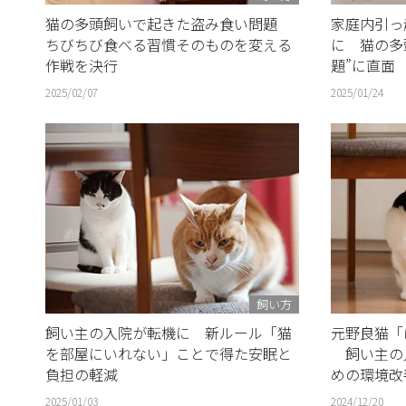
猫の多頭飼いで起きた盗み食い問題
家庭内引っ
ちびちび食べる習慣そのものを変える
に 猫の多
作戦を決行
題”に直面
2025/02/07
2025/01/24
飼い方
飼い主の入院が転機に 新ルール「猫
元野良猫「
を部屋にいれない」ことで得た安眠と
飼い主の
負担の軽減
めの環境改
2025/01/03
2024/12/20