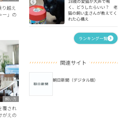
18歳の愛猫が大声で鳴
5
く、どうしたらいい？ 老
乗り越え
猫の飼い主さんが教えてく
ゃー」の
れた心構え
ランキング一覧
関連サイト
朝日新聞（デジタル版）
飼い方
を覆され
けがえの