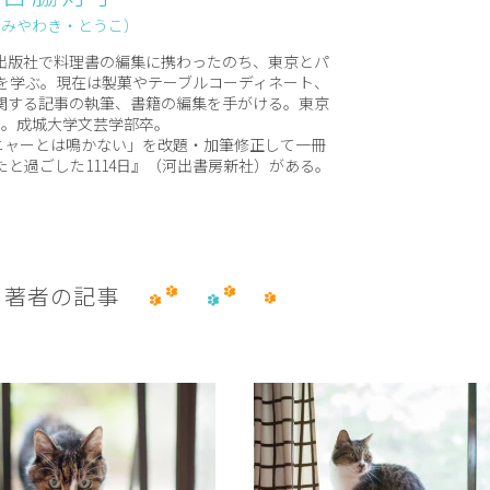
（みやわき・とうこ）
出版社で料理書の編集に携わったのち、東京とパ
を学ぶ。現在は製菓やテーブルコーディネート、
関する記事の執筆、書籍の編集を手がける。東京
身。成城大学文芸学部卒。
はニャーとは鳴かない」を改題・加筆修正して一冊
と過ごした1114日』（河出書房新社）がある。
著者の記事