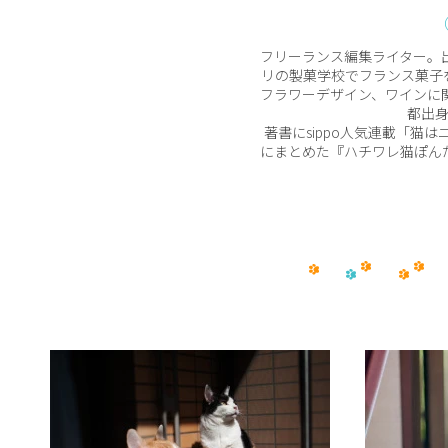
フリーランス編集ライター。
リの製菓学校でフランス菓子
フラワーデザイン、ワインに
都出
著書にsippo人気連載「猫
にまとめた『ハチワレ猫ぽんた