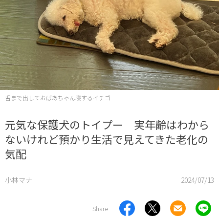
舌まで出しておばあちゃん寝するイチゴ
元気な保護犬のトイプー 実年齢はわから
ないけれど預かり生活で見えてきた老化の
気配
小林マナ
2024/07/13
Share