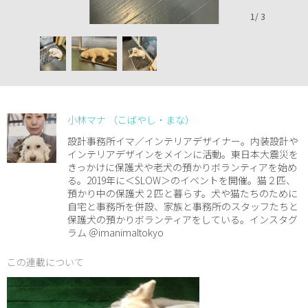
1
/
3
小林マナ （こばやし・まな）
設計事務所イマ／インテリアデザイナー。内装設計や
インテリアデザインをメインに活動。東日本大震災を
きっかけに保護犬や老犬の預かりボランティアを始め
る。2019年に＜SLOW＞のイベントを開催。猫２匹、
預かり中の保護犬２匹と暮らす。犬や猫たちのために
自宅と事務所を併設、家族と事務所のスタッフたちと
保護犬の預かりボランティアをしている。インスタグ
ラム ＠imanimaltokyo
この連載について