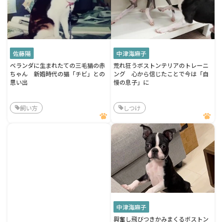
佐藤陽
中津海麻子
ベランダに生まれたての三毛猫の赤
荒れ狂うボストンテリアのトレーニ
ちゃん 新婚時代の猫「チビ」との
ング 心から信じたことで今は「自
思い出
慢の息子」に
飼い方
しつけ
中津海麻子
興奮し飛びつきかみまくるボストン