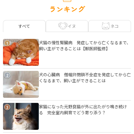
ランキング
イヌ
ネコ
すべて
犬猫の慢性腎臓病 発症してから亡くなるまで、
1
飼い主ができることは【獣医師監修】
犬の心臓病 僧帽弁閉鎖不全症を発症してから亡
2
くなるまで、飼い主ができることは
家猫になった元野良猫が外に出たがり鳴き続け
3
る 完全室内飼育でどう寄り添う？