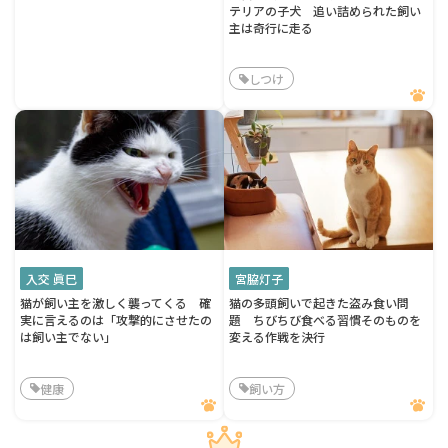
テリアの子犬 追い詰められた飼い
主は奇行に走る
しつけ
入交 眞巳
宮脇灯子
猫が飼い主を激しく襲ってくる 確
猫の多頭飼いで起きた盗み食い問
実に言えるのは「攻撃的にさせたの
題 ちびちび食べる習慣そのものを
は飼い主でない」
変える作戦を決行
健康
飼い方