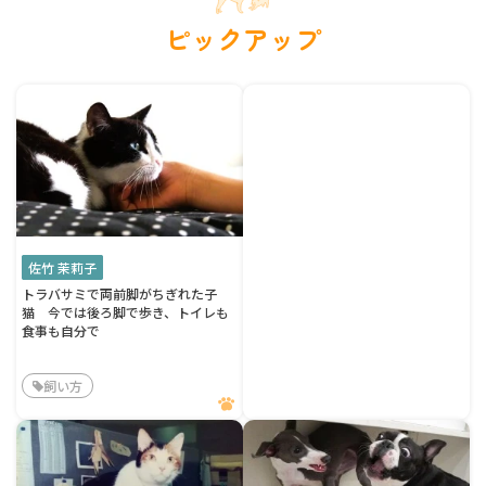
ピックアップ
佐竹 茉莉子
トラバサミで両前脚がちぎれた子
猫 今では後ろ脚で歩き、トイレも
食事も自分で
飼い方