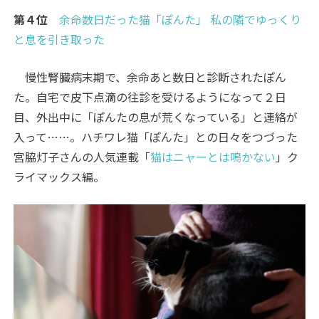
第４位
余命数日だった猫「ぽんた」 私の隣でゆっくり
と息を引き取った
慢性腎臓病末期で、余
命あと数日と診断されたぽん
た。自宅で皮下点滴の往診を受けるようになって２日
目、外出中に「ぽんたの息が荒くなっている」と連絡が
入って……。ハチワレ猫「ぽんた」との日々をつづった
宮脇灯子さんの人気連載「
猫はニャーとは鳴かない
」ク
ライマックス編。