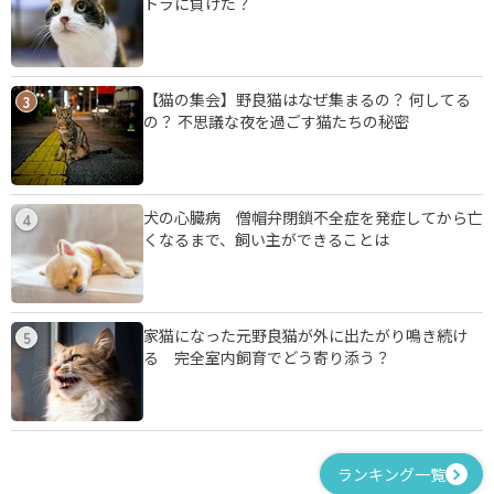
トラに負けた？
【猫の集会】野良猫はなぜ集まるの？ 何してる
3
の？ 不思議な夜を過ごす猫たちの秘密
犬の心臓病 僧帽弁閉鎖不全症を発症してから亡
4
くなるまで、飼い主ができることは
家猫になった元野良猫が外に出たがり鳴き続け
5
る 完全室内飼育でどう寄り添う？
ランキング一覧