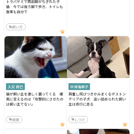
トラバサミで両前脚がちぎれた子
猫 今では後ろ脚で歩き、トイレも
食事も自分で
飼い方
入交 眞巳
中津海麻子
猫が飼い主を激しく襲ってくる 確
興奮し飛びつきかみまくるボストン
実に言えるのは「攻撃的にさせたの
テリアの子犬 追い詰められた飼い
は飼い主でない」
主は奇行に走る
健康
しつけ