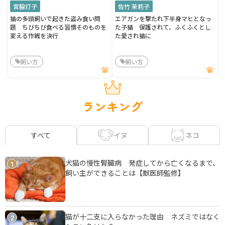
宮脇灯子
佐竹 茉莉子
猫の多頭飼いで起きた盗み食い問
エアガンを撃たれ下半身マヒとなっ
題 ちびちび食べる習慣そのものを
た子猫 保護されて、ふくふくとし
変える作戦を決行
た愛され猫に
飼い方
飼い方
ランキング
イヌ
ネコ
すべて
犬猫の慢性腎臓病 発症してから亡くなるまで、
1
飼い主ができることは【獣医師監修】
猫が十二支に入らなかった理由 ネズミではなく
2