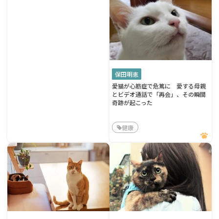
保田明恵
愛猫が心筋症で危篤に 愛する母親
とビデオ通話で「再会」、その瞬間
奇跡が起こった
健康