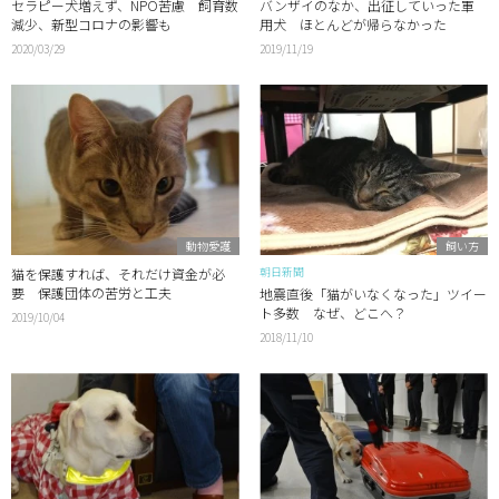
セラピー犬増えず、NPO苦慮 飼育数
バンザイのなか、出征していった軍
減少、新型コロナの影響も
用犬 ほとんどが帰らなかった
2020/03/29
2019/11/19
動物愛護
飼い方
朝日新聞
猫を保護すれば、それだけ資金が必
要 保護団体の苦労と工夫
地震直後「猫がいなくなった」ツイー
ト多数 なぜ、どこへ？
2019/10/04
2018/11/10