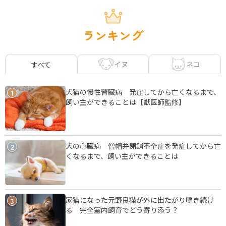
ランキング
イヌ
ネコ
すべて
犬猫の慢性腎臓病 発症してから亡くなるまで、
1
飼い主ができることは【獣医師監修】
犬の心臓病 僧帽弁閉鎖不全症を発症してから亡
2
くなるまで、飼い主ができることは
家猫になった元野良猫が外に出たがり鳴き続け
3
る 完全室内飼育でどう寄り添う？