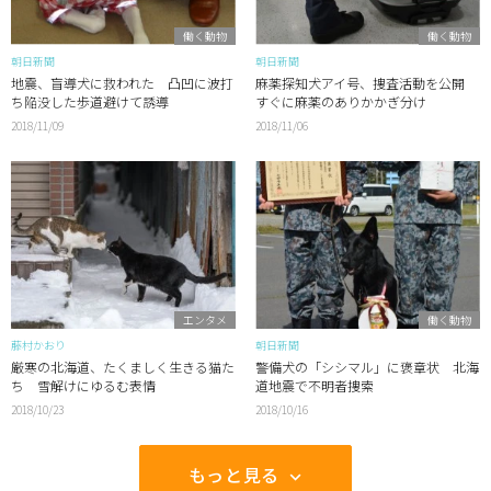
働く動物
働く動物
朝日新聞
朝日新聞
地震、盲導犬に救われた 凸凹に波打
麻薬探知犬アイ号、捜査活動を公開
ち陥没した歩道避けて誘導
すぐに麻薬のありかかぎ分け
2018/11/09
2018/11/06
エンタメ
働く動物
藤村かおり
朝日新聞
厳寒の北海道、たくましく生きる猫た
警備犬の「シシマル」に褒章状 北海
ち 雪解けにゆるむ表情
道地震で不明者捜索
2018/10/23
2018/10/16
もっと見る