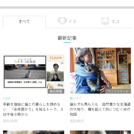
すべて
イヌ
ネコ
最新記事
動物愛護
ライフスタイル
sippo
猫びより
年齢を理由に猫との暮らしを諦めな
猫も犬も馬も人も 自然豊かな北海道
い 「永年預かり」を知るトーク、８
の大地で、種を超えて共につむぐ命の
日午後８時から
物語
2021/10/06
2021/06/27