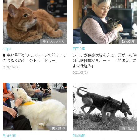
ライフスタイル
動物愛護
sippo
西平衣里
肌寒い昼下がりにストーブの前でまっ
シニアが保護犬猫を迎え、万が一の時
たりぬくぬく 茶トラ「ドリー」
は保護団体がサポート 「想像以上に
よい仕組み」
2021/06/12
2021/06/05
働く動物
働く動物
朝日新聞
朝日新聞