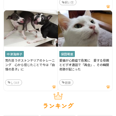
飼い方
中津海麻子
保田明恵
荒れ狂うボストンテリアのトレーニ
愛猫が心筋症で危篤に 愛する母親
ング 心から信じたことで今は「自
とビデオ通話で「再会」、その瞬間
慢の息子」に
奇跡が起こった
しつけ
健康
ランキング