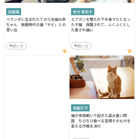
佐藤陽
佐竹 茉莉子
ベランダに生まれたての三毛猫の赤
エアガンを撃たれ下半身マヒとなっ
ちゃん 新婚時代の猫「チビ」との
た子猫 保護されて、ふくふくとし
思い出
た愛され猫に
飼い方
飼い方
宮脇灯子
猫の多頭飼いで起きた盗み食い問
題 ちびちび食べる習慣そのものを
変える作戦を決行