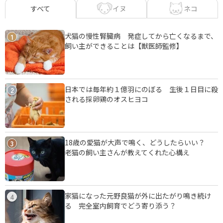
イヌ
ネコ
すべて
犬猫の慢性腎臓病 発症してから亡くなるまで、
1
飼い主ができることは【獣医師監修】
日本では毎年約１億羽にのぼる 生後１日目に殺
2
される採卵鶏のオスヒヨコ
18歳の愛猫が大声で鳴く、どうしたらいい？
3
老猫の飼い主さんが教えてくれた心構え
家猫になった元野良猫が外に出たがり鳴き続け
4
る 完全室内飼育でどう寄り添う？