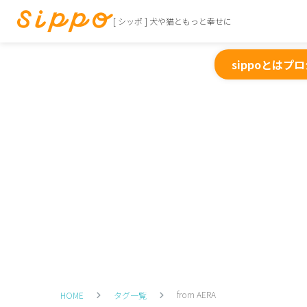
[ シッポ ] 犬や猫ともっと幸せに
sippoとは
プロ
from AERA
HOME
タグ一覧