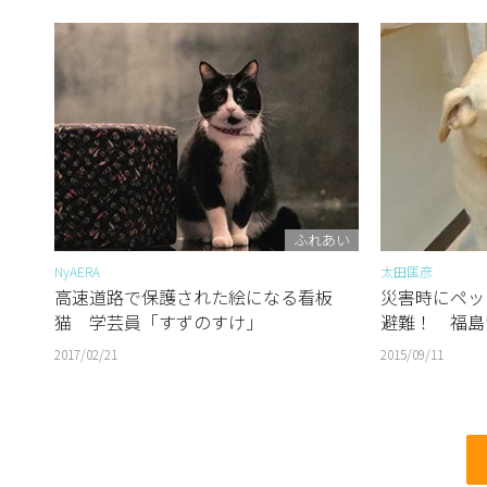
ふれあい
NyAERA
太田匡彦
高速道路で保護された絵になる看板
災害時にペッ
猫 学芸員「すずのすけ」
避難！ 福島
2017/02/21
2015/09/11