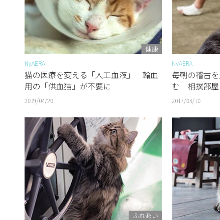
健康
NyAERA
NyAERA
猫の医療を変える「人工血液」 輸血
毎朝の稽古を
用の「供血猫」が不要に
む 相撲部屋
2019/04/20
2017/03/10
ふれあい