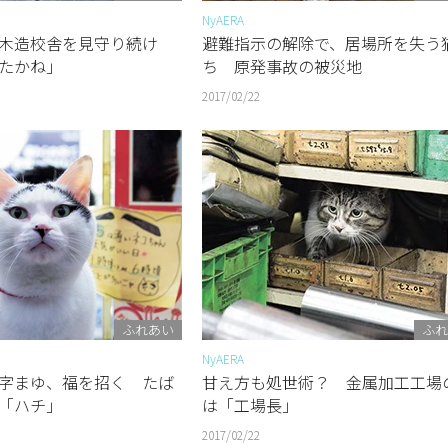
NyAERA
木造校舎を見守り続け
避難指示の解除で、居場所を失う
たかね」
ち 原発事故の被災地
2017/02/22
ふれあい
ふれ
NyAERA
字まゆ、福を招く たば
甘え方も処世術？ 金属加工工場
「ハチ」
は「工場長」
2017/02/22