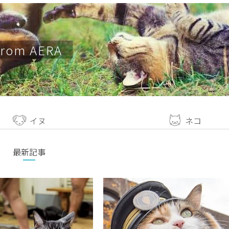
from AERA
イヌ
ネコ
最新記事