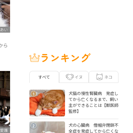
あい
から
ランキング
イヌ
ネコ
すべて
犬猫の慢性腎臓病 発症し
1
てから亡くなるまで、飼い
主ができることは【獣医師
監修】
犬の心臓病 僧帽弁閉鎖不
2
愛護
全症を発症してから亡くな