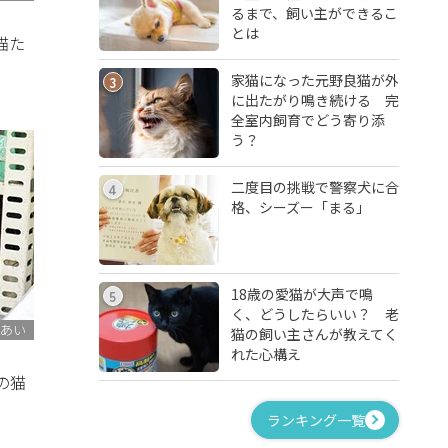
るまで、飼い主ができるこ
とは
猫た
家猫になった元野良猫が外
3
に出たがり鳴き続ける 完
全室内飼育でどう寄り添
う？
二度目の挑戦で警察犬に合
4
格、シーズー「まる」
18歳の愛猫が大声で鳴
5
く、どうしたらいい？ 老
あい
猫の飼い主さんが教えてく
れた心構え
の猫
ランキング一覧