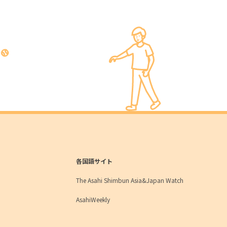
各国語サイト
The Asahi Shimbun Asia&Japan Watch
AsahiWeekly