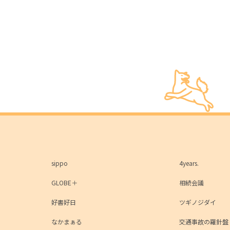
sippo
4years.
GLOBE＋
相続会議
好書好日
ツギノジダイ
なかまぁる
交通事故の羅針盤