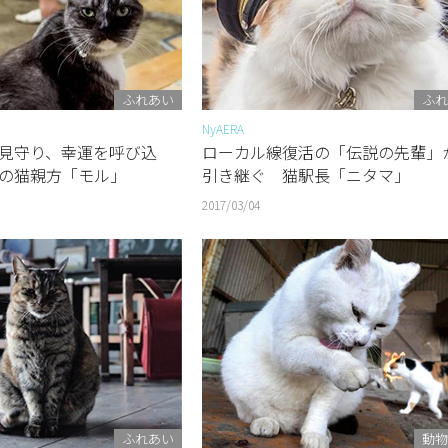
ふれあい
ふれ
NyAERA
見守り、幸運を呼び込
ローカル線復活の「伝説の先輩」
の猫親方「モル」
引き継ぐ 猫駅長「ニタマ」
2017/03/04
ふれあい
動物