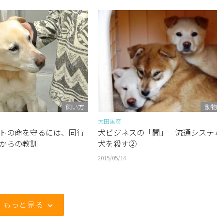
飼い方
動物
太田匡彦
トの命を守るには、同行
犬ビジネスの「闇」 流通システ
からの教訓
犬を殺す②
2015/05/14
もっと見る