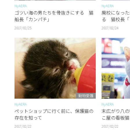
NyAERA
NyAERA
ゴツい海の男たちを骨抜きにする 猫
廃校になった
船長「カンパチ」
る 猫校長「
2017/02/25
2017/02/24
動物愛護
NyAERA
NyAERA
ペットショップに行く前に、保護猫の
末広がり八の
存在を知って
こ屋の看板猫
2017/02/22
2017/02/22