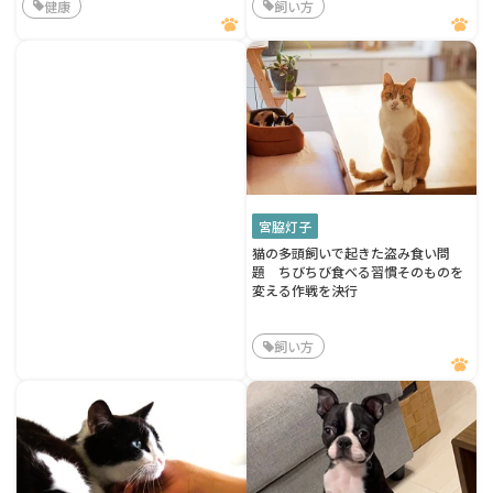
健康
飼い方
宮脇灯子
猫の多頭飼いで起きた盗み食い問
題 ちびちび食べる習慣そのものを
変える作戦を決行
飼い方