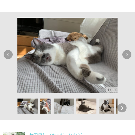
1
/
11
鎌田里苗 （かまだ・りなえ）