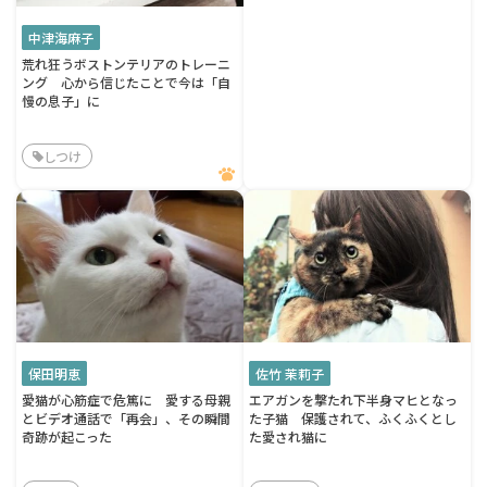
中津海麻子
荒れ狂うボストンテリアのトレーニ
ング 心から信じたことで今は「自
慢の息子」に
しつけ
保田明恵
佐竹 茉莉子
愛猫が心筋症で危篤に 愛する母親
エアガンを撃たれ下半身マヒとなっ
とビデオ通話で「再会」、その瞬間
た子猫 保護されて、ふくふくとし
奇跡が起こった
た愛され猫に