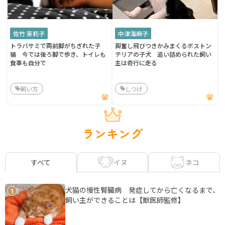
佐竹 茉莉子
中津海麻子
トラバサミで両前脚がちぎれた子
興奮し飛びつきかみまくるボストン
猫 今では後ろ脚で歩き、トイレも
テリアの子犬 追い詰められた飼い
食事も自分で
主は奇行に走る
飼い方
しつけ
ランキング
イヌ
ネコ
すべて
犬猫の慢性腎臓病 発症してから亡くなるまで、
1
飼い主ができることは【獣医師監修】