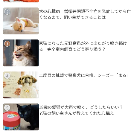
犬の心臓病 僧帽弁閉鎖不全症を発症してから亡
2
くなるまで、飼い主ができることは
家猫になった元野良猫が外に出たがり鳴き続け
3
る 完全室内飼育でどう寄り添う？
二度目の挑戦で警察犬に合格、シーズー「まる」
4
18歳の愛猫が大声で鳴く、どうしたらいい？
5
老猫の飼い主さんが教えてくれた心構え