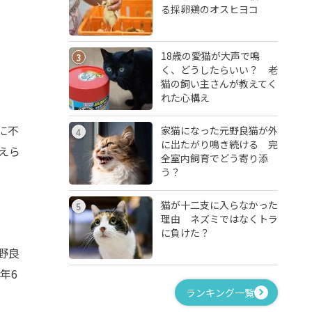
る採卵鶏のオスヒヨコ
18歳の愛猫が大声で鳴
3
く、どうしたらいい？ 老
猫の飼い主さんが教えてく
れた心構え
に不
家猫になった元野良猫が外
4
に出たがり鳴き続ける 完
えら
全室内飼育でどう寄り添
う？
猫が十二支に入らなかった
5
理由 ネズミではなくトラ
に負けた？
野良
年6
ランキング一覧