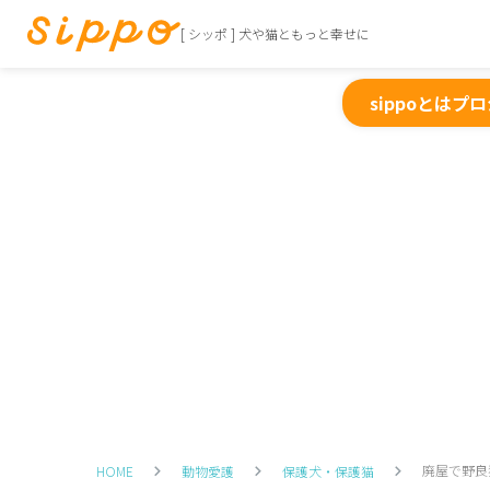
[ シッポ ] 犬や猫ともっと幸せに
sippoとは
プロ
廃屋で野良
HOME
動物愛護
保護犬・保護猫