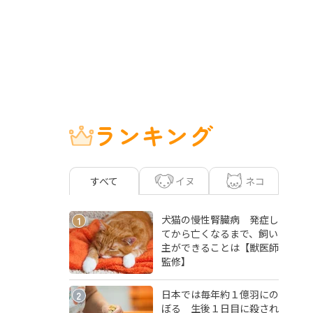
ランキング
イヌ
ネコ
すべて
犬猫の慢性腎臓病 発症し
1
てから亡くなるまで、飼い
主ができることは【獣医師
監修】
日本では毎年約１億羽にの
2
ぼる 生後１日目に殺され