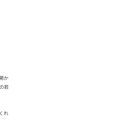
開か
の若
くれ