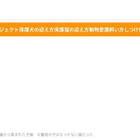
ジェクト
保護犬の迎え方
保護猫の迎え方
動物愛護
飼い方
しつけ
猫から産まれた子猫 ６番目の子はなつかない猫だった