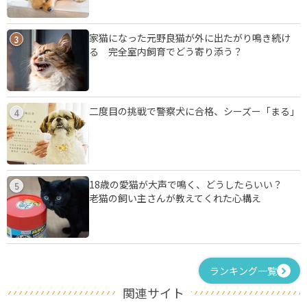
家猫になった元野良猫が外に出たがり鳴き続け
3
る 完全室内飼育でどう寄り添う？
二度目の挑戦で警察犬に合格、シーズー「まる」
4
18歳の愛猫が大声で鳴く、どうしたらいい？
5
老猫の飼い主さんが教えてくれた心構え
ランキング一覧
関連サイト