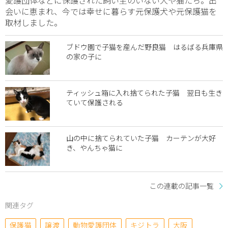
会いに恵まれ、今では幸せに暮らす元保護犬や元保護猫を
取材しました。
ブドウ園で子猫を産んだ野良猫 はるばる兵庫県
の家の子に
ティッシュ箱に入れ捨てられた子猫 翌日も生き
ていて保護される
山の中に捨てられていた子猫 カーテンが大好
き、やんちゃ猫に
この連載の記事一覧
関連タグ
保護猫
譲渡
動物愛護団体
キジトラ
大阪