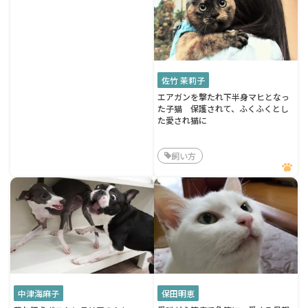
佐竹 茉莉子
エアガンを撃たれ下半身マヒとなっ
た子猫 保護されて、ふくふくとし
た愛され猫に
飼い方
中津海麻子
保田明恵