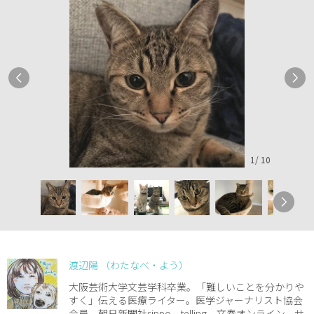
1
/
10
渡辺陽 （わたなべ・よう）
大阪芸術大学文芸学科卒業。「難しいことを分かりや
すく」伝える医療ライター。医学ジャーナリスト協会
会員。朝日新聞社sippo、telling、文春オンライン、サ