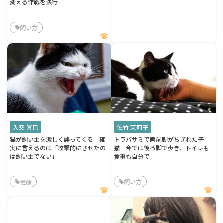
変える作戦を決行
飼い方
入交 眞巳
佐竹 茉莉子
猫が飼い主を激しく襲ってくる 確
トラバサミで両前脚がちぎれた子
実に言えるのは「攻撃的にさせたの
猫 今では後ろ脚で歩き、トイレも
は飼い主でない」
食事も自分で
健康
飼い方