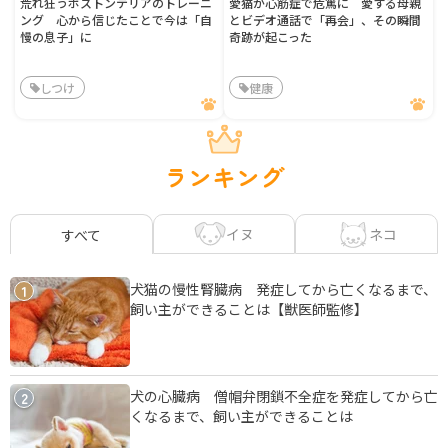
荒れ狂うボストンテリアのトレーニ
愛猫が心筋症で危篤に 愛する母親
ング 心から信じたことで今は「自
とビデオ通話で「再会」、その瞬間
慢の息子」に
奇跡が起こった
しつけ
健康
ランキング
イヌ
ネコ
すべて
犬猫の慢性腎臓病 発症してから亡くなるまで、
1
飼い主ができることは【獣医師監修】
犬の心臓病 僧帽弁閉鎖不全症を発症してから亡
2
くなるまで、飼い主ができることは