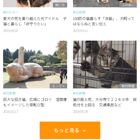
飼い方
ふれあい
藤村かおり
朝日新聞
愛犬の死を乗り越えた元アイドル 子
100匹の猫暮らす「深島」、犬飼って
猫と暮らし「命守りたい」
はならぬと言い伝え
2019/04/01
2019/03/11
エンタメ
動物愛護
朝日新聞
朝日新聞
巨大な招き猫、広場にゴロリ 涅槃像
猫の路上死、大分市で２２６８件 殺
もイメージした寝転び型
処分を上回る 交通事故など
2018/10/17
2018/06/28
もっと見る