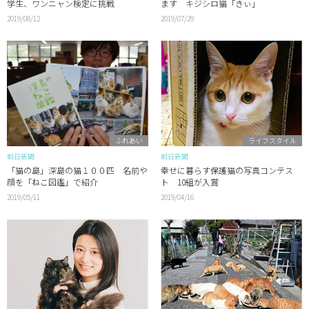
学生、ワンニャン検定に挑戦
ます キジシロ猫「きぃ」
2019/08/12
2019/07/29
ふれあい
ライフスタイル
朝日新聞
朝日新聞
「猫の島」深島の猫１００匹 名前や
幸せに暮らす保護猫の写真コンテス
顔を「ねこ図鑑」で紹介
ト 10組が入賞
2019/05/11
2019/04/16