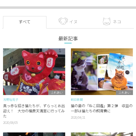
すべて
イヌ
ネコ
最新記事
ふれあい
ふれあい
浅野裕見子
朝日新聞
真っ赤な招き猫たちが、ずらっとお出
猫の島の「ねこ図鑑」第２弾 収益の
迎え！ 大分の福良天満宮に行ってみ
一部は猫たちの飼育費に
た
2020/04/21
2020/08/05