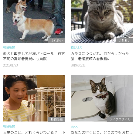
ふれあい
ふれあい
朝日新聞
猫びより
愛犬と散歩して地域パトロール 行方
カラスにつつかれ、血だらけだった
不明の高齢者発見にも貢献
猫 老舗旅館の看板猫に
2020/01/23
2019/10/22
動物愛護
ライフスタイル
朝日新聞
sippo
犬猫のこと、どれくらいわかる？ 小
あなたの行くとこ、どこまでもお共し