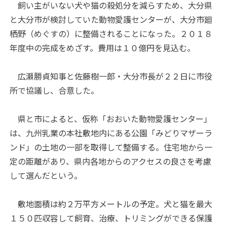
飼い主がいない犬や猫の殺処分を減らすため、大分県
と大分市が検討していた動物愛護センターが、大分市廻
栖野（めぐすの）に整備されることになった。２０１８
年度中の完成をめざす。費用は１０億円を見込む。
広瀬勝貞知事と佐藤樹一郎・大分市長が２２日に市役
所で協議し、合意した。
県と市によると、仮称「おおいた動物愛護センター」
は、九州乳業の本社敷地内にある公園「みどりマザーラ
ンド」の土地の一部を取得して整備する。住宅地から一
定の距離があり、県内各地からのアクセスの良さを考慮
して選んだという。
敷地面積は約２万平方メートルの予定。犬と猫を最大
１５０匹収容して飼育、治療、トリミングができる保護