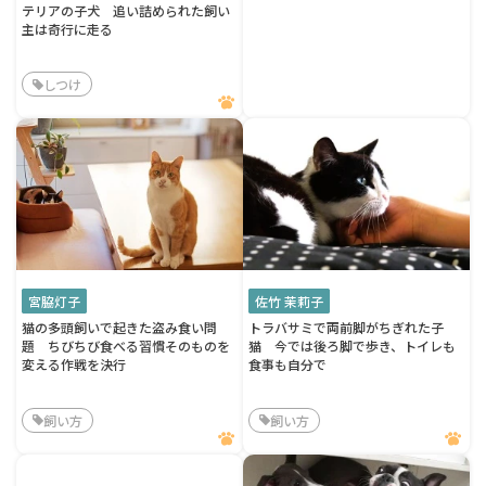
テリアの子犬 追い詰められた飼い
主は奇行に走る
しつけ
宮脇灯子
佐竹 茉莉子
猫の多頭飼いで起きた盗み食い問
トラバサミで両前脚がちぎれた子
題 ちびちび食べる習慣そのものを
猫 今では後ろ脚で歩き、トイレも
変える作戦を決行
食事も自分で
飼い方
飼い方