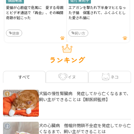
保田明恵
佐竹 茉莉子
愛猫が心筋症で危篤に 愛する母親
エアガンを撃たれ下半身マヒとなっ
とビデオ通話で「再会」、その瞬間
た子猫 保護されて、ふくふくとし
奇跡が起こった
た愛され猫に
健康
飼い方
ランキング
イヌ
ネコ
すべて
犬猫の慢性腎臓病 発症してから亡くなるまで、
1
飼い主ができることは【獣医師監修】
犬の心臓病 僧帽弁閉鎖不全症を発症してから亡
2
くなるまで、飼い主ができることは