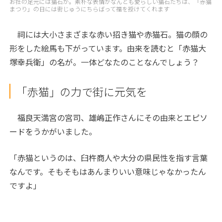
お社の足元には猫石が。素朴な表情がなんとも愛らしい猫石たちは、「赤猫
まつり」の日には街じゅうにちらばって福を授けてくれます
祠には大小さまざまな赤い招き猫や赤猫石。猫の顔の
形をした絵馬も下がっています。由来を読むと「赤猫大
塚幸兵衛」の名が。一体どなたのことなんでしょう？
「赤猫」の力で街に元気を
福良天満宮の宮司、雄嶋正作さんにその由来とエピソ
ードをうかがいました。
「赤猫というのは、臼杵商人や大分の県民性を指す言葉
なんです。そもそもはあんまりいい意味じゃなかったん
ですよ」