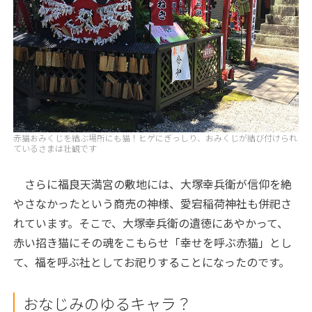
赤猫おみくじを結ぶ場所にも猫！ヒゲにぎっしり、おみくじが結び付けられ
ているさまは壮観です
さらに福良天満宮の敷地には、大塚幸兵衛が信仰を絶
やさなかったという商売の神様、愛宕稲荷神社も併祀さ
れています。そこで、大塚幸兵衛の遺徳にあやかって、
赤い招き猫にその魂をこもらせ「幸せを呼ぶ赤猫」とし
て、福を呼ぶ社としてお祀りすることになったのです。
おなじみのゆるキャラ？