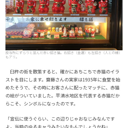
授与所にずらりと並んだ赤い招き猫。右招き（金運）も左招き（人との縁）
もアリ。
臼杵の街を散策すると、確かにあちこちで赤猫のイラ
ストを目にします。齋藤さんの実家は1935年に食堂を始
めたそうで、その時にお客さんに配ったマッチに、赤猫
の絵がついていました。平清水地区を代表する赤猫だか
らこそ、シンボルになったのです。
「宣伝に使うぐらい、この辺りじゃおなじみなんです
よ。当時のゆるキャラみたいなもんでしょうかね」