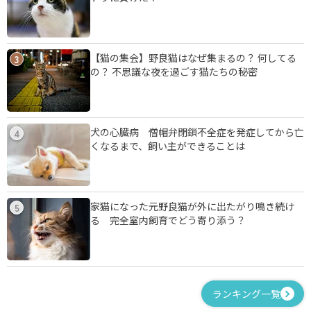
【猫の集会】野良猫はなぜ集まるの？ 何してる
3
の？ 不思議な夜を過ごす猫たちの秘密
犬の心臓病 僧帽弁閉鎖不全症を発症してから亡
4
くなるまで、飼い主ができることは
家猫になった元野良猫が外に出たがり鳴き続け
5
る 完全室内飼育でどう寄り添う？
ランキング一覧