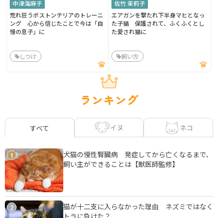
中津海麻子
佐竹 茉莉子
荒れ狂うボストンテリアのトレーニ
エアガンを撃たれ下半身マヒとなっ
ング 心から信じたことで今は「自
た子猫 保護されて、ふくふくとし
慢の息子」に
た愛され猫に
しつけ
飼い方
ランキング
イヌ
ネコ
すべて
犬猫の慢性腎臓病 発症してから亡くなるまで、
1
飼い主ができることは【獣医師監修】
猫が十二支に入らなかった理由 ネズミではなく
2
トラに負けた？