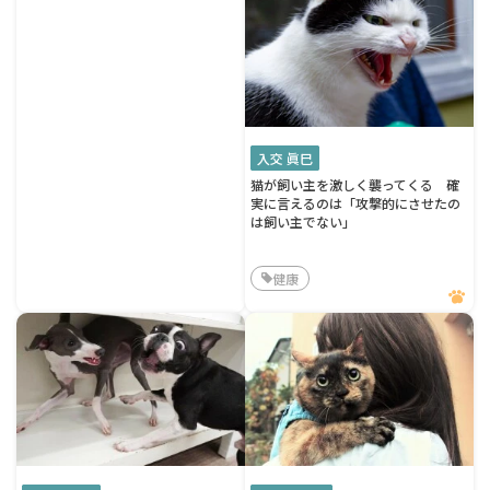
入交 眞巳
猫が飼い主を激しく襲ってくる 確
実に言えるのは「攻撃的にさせたの
は飼い主でない」
健康