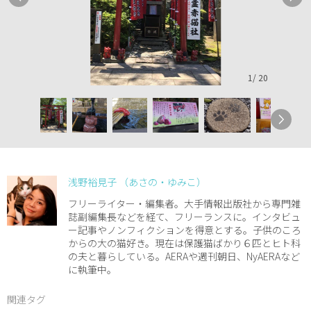
1
/
20
浅野裕見子 （あさの・ゆみこ）
フリーライター・編集者。大手情報出版社から専門雑
誌副編集長などを経て、フリーランスに。インタビュ
ー記事やノンフィクションを得意とする。子供のころ
からの大の猫好き。現在は保護猫ばかり６匹とヒト科
の夫と暮らしている。AERAや週刊朝日、NyAERAなど
に執筆中。
関連タグ