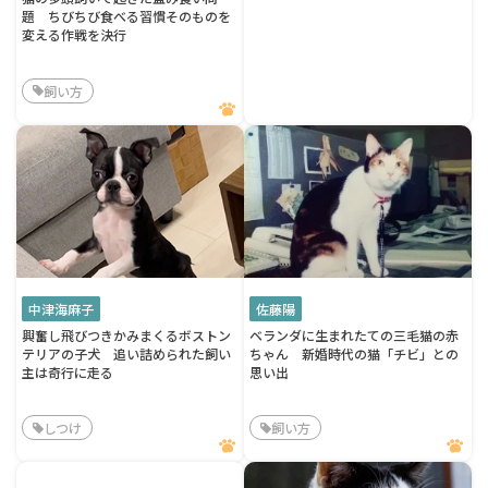
題 ちびちび食べる習慣そのものを
変える作戦を決行
飼い方
中津海麻子
佐藤陽
興奮し飛びつきかみまくるボストン
ベランダに生まれたての三毛猫の赤
テリアの子犬 追い詰められた飼い
ちゃん 新婚時代の猫「チビ」との
主は奇行に走る
思い出
しつけ
飼い方