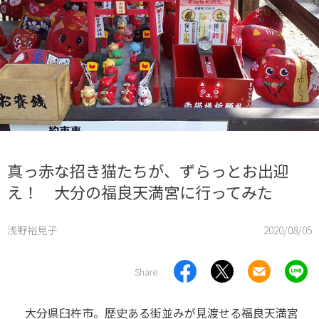
真っ赤な招き猫たちが、ずらっとお出迎
え！ 大分の福良天満宮に行ってみた
浅野裕見子
2020/08/05
Share
大分県臼杵市。歴史ある街並みが見渡せる福良天満宮