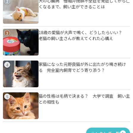
犬の心臓病 僧帽弁閉鎖不全症を発症してから亡
2
くなるまで、飼い主ができることは
18歳の愛猫が大声で鳴く、どうしたらいい？
3
老猫の飼い主さんが教えてくれた心構え
家猫になった元野良猫が外に出たがり鳴き続け
4
る 完全室内飼育でどう寄り添う？
猫の性格は毛柄で決まる？ 大学で調査 飼い主
5
との相性も