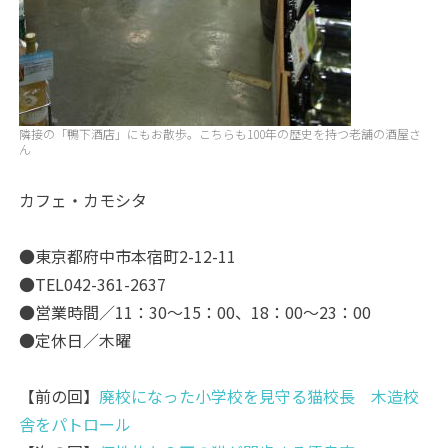
隣接の「鴨下酒店」にもお散歩。こちらも100年の歴史を持つ老舗の酒屋さ
ん
カフェ・カモシタ
●東京都府中市本宿町2-12-11
●TEL042-361-2637
●営業時間／11：30～15：00、18：00～23：00
●定休日／木曜
【前の回】
廃校になった小学校を見守る猫校長 木造校
舎をパトロール