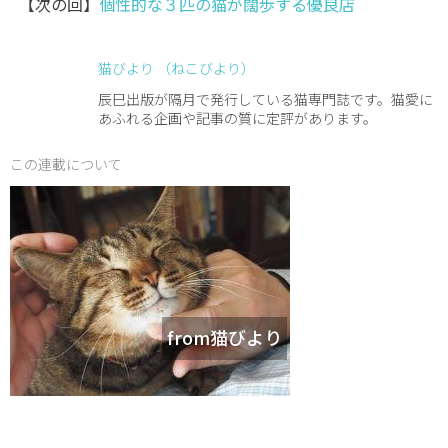
【次の回】
個性的な３匹の猫が闊歩する優良店
猫びより （ねこびより）
辰巳出版が隔月で発行している猫専門誌です。猫愛に
あふれる企画や記事の質に定評があります。
この連載について
from猫びより