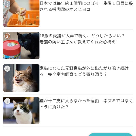
日本では毎年約１億羽にのぼる 生後１日目に殺
2
される採卵鶏のオスヒヨコ
18歳の愛猫が大声で鳴く、どうしたらいい？
3
老猫の飼い主さんが教えてくれた心構え
家猫になった元野良猫が外に出たがり鳴き続け
4
る 完全室内飼育でどう寄り添う？
猫が十二支に入らなかった理由 ネズミではなく
5
トラに負けた？