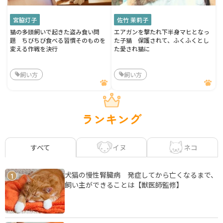
宮脇灯子
佐竹 茉莉子
猫の多頭飼いで起きた盗み食い問
エアガンを撃たれ下半身マヒとなっ
題 ちびちび食べる習慣そのものを
た子猫 保護されて、ふくふくとし
変える作戦を決行
た愛され猫に
飼い方
飼い方
ランキング
イヌ
ネコ
すべて
犬猫の慢性腎臓病 発症してから亡くなるまで、
1
飼い主ができることは【獣医師監修】