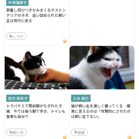
中津海麻子
興奮し飛びつきかみまくるボストン
テリアの子犬 追い詰められた飼い
主は奇行に走る
しつけ
佐竹 茉莉子
入交 眞巳
トラバサミで両前脚がちぎれた子
猫が飼い主を激しく襲ってくる 確
猫 今では後ろ脚で歩き、トイレも
実に言えるのは「攻撃的にさせたの
食事も自分で
は飼い主でない」
飼い方
健康