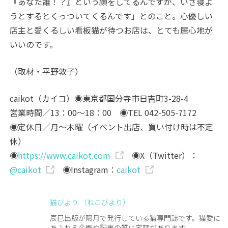
『あなた誰！？』という顔をしてるんですが、いざ寝よ
うとするとくっついてくるんです」とのこと。心優しい
店主と愛くるしい看板猫が待つお店は、とても居心地が
いいのです。
（取材・平野敦子）
caikot（カイコ）◉東京都国分寺市日吉町3-28-4
営業時間／13：00～18：00 ◉TEL 042-505-7172
◉定休日／月～木曜（イベント出店、買い付け時は不定
休）
◉
https://www.caikot.com
◉X（Twitter）：
@caikot
◉Instagram：
caikot
猫びより （ねこびより）
辰巳出版が隔月で発行している猫専門誌です。猫愛に
あふれる企画や記事の質に定評があります。