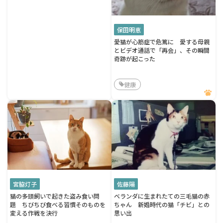
保田明恵
愛猫が心筋症で危篤に 愛する母親
とビデオ通話で「再会」、その瞬間
奇跡が起こった
健康
宮脇灯子
佐藤陽
猫の多頭飼いで起きた盗み食い問
ベランダに生まれたての三毛猫の赤
題 ちびちび食べる習慣そのものを
ちゃん 新婚時代の猫「チビ」との
変える作戦を決行
思い出