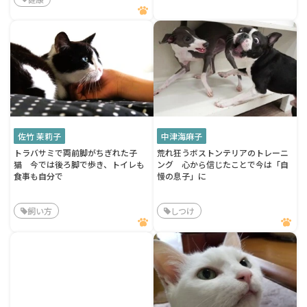
佐竹 茉莉子
中津海麻子
トラバサミで両前脚がちぎれた子
荒れ狂うボストンテリアのトレーニ
猫 今では後ろ脚で歩き、トイレも
ング 心から信じたことで今は「自
食事も自分で
慢の息子」に
飼い方
しつけ