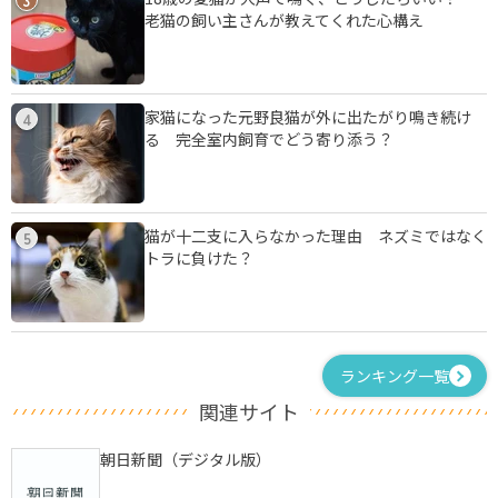
3
老猫の飼い主さんが教えてくれた心構え
家猫になった元野良猫が外に出たがり鳴き続け
4
る 完全室内飼育でどう寄り添う？
猫が十二支に入らなかった理由 ネズミではなく
5
トラに負けた？
ランキング一覧
関連サイト
朝日新聞（デジタル版）