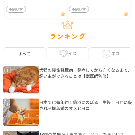
飼い方
飼い方
ランキング
イヌ
ネコ
すべて
犬猫の慢性腎臓病 発症してから亡くなるまで、
1
飼い主ができることは【獣医師監修】
日本では毎年約１億羽にのぼる 生後１日目に殺
2
される採卵鶏のオスヒヨコ
18歳の愛猫が大声で鳴く、どうしたらいい？