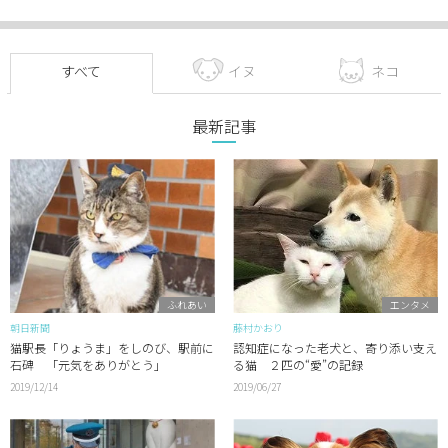
すべて
イヌ
ネコ
最新記事
ふれあい
エンタメ
朝日新聞
藤村かおり
猫駅長「りょうま」をしのび、駅前に
認知症になった老犬と、寄り添い支え
石碑 「元気をありがとう」
る猫 ２匹の“愛”の記録
2019/12/14
2019/06/27