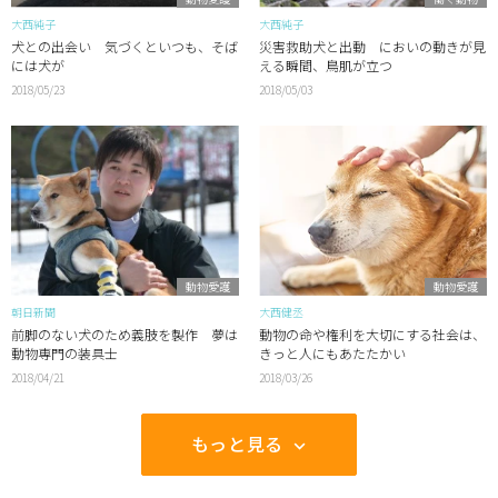
大西純子
大西純子
犬との出会い 気づくといつも、そば
災害救助犬と出動 においの動きが見
には犬が
える瞬間、鳥肌が立つ
2018/05/23
2018/05/03
動物愛護
動物愛護
朝日新聞
大西健丞
前脚のない犬のため義肢を製作 夢は
動物の命や権利を大切にする社会は、
動物専門の装具士
きっと人にもあたたかい
2018/04/21
2018/03/26
もっと見る