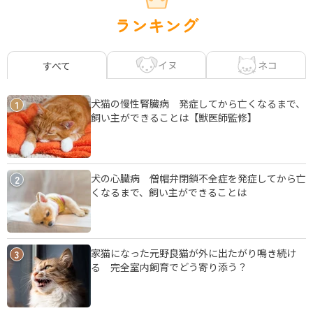
ランキング
イヌ
ネコ
すべて
犬猫の慢性腎臓病 発症してから亡くなるまで、
1
飼い主ができることは【獣医師監修】
犬の心臓病 僧帽弁閉鎖不全症を発症してから亡
2
くなるまで、飼い主ができることは
家猫になった元野良猫が外に出たがり鳴き続け
3
る 完全室内飼育でどう寄り添う？