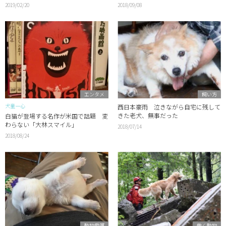
2019/02/20
2018/09/08
エンタメ
飼い方
犬童一心
西日本豪雨 泣きながら自宅に残して
きた老犬、無事だった
白猫が登場する名作が米国で話題 変
わらない「大林スマイル」
2018/07/14
2018/08/24
動物愛護
働く動物