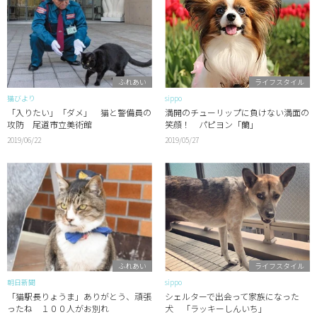
ふれあい
ライフスタイル
猫びより
sippo
「入りたい」「ダメ」 猫と警備員の
満開のチューリップに負けない満面の
攻防 尾道市立美術館
笑顔！ パピヨン「蘭」
2019/06/22
2019/05/27
ふれあい
ライフスタイル
朝日新聞
sippo
「猫駅長りょうま」ありがとう、頑張
シェルターで出会って家族になった
ったね １００人がお別れ
犬 「ラッキーしんいち」