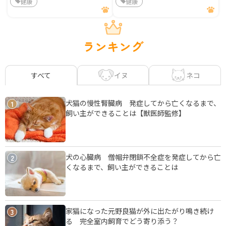
健康
健康
ランキング
イヌ
ネコ
すべて
犬猫の慢性腎臓病 発症してから亡くなるまで、
1
飼い主ができることは【獣医師監修】
犬の心臓病 僧帽弁閉鎖不全症を発症してから亡
2
くなるまで、飼い主ができることは
家猫になった元野良猫が外に出たがり鳴き続け
3
る 完全室内飼育でどう寄り添う？