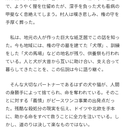
で、ようやく狸を仕留めたが、深手を負った犬も看病の
甲斐なく息絶えてしまう。村人は嘆き悲しみ、権の守を
手厚く葬った。
私は、地元の人が作った巨大な紙芝居でこの話を知っ
た。今も地域には、権の守の墓を建てた「犬塚」、訓練
をした「犬の馬場」などの地名が残り、供養祭も行われ
ている。人と犬が大昔から互いに助け合い、支え合って
暮らしてきたことを、この伝説は今に語り継ぐ。
そんな大切なパートナーであるはずの犬や猫が、人間
の身勝手によって捨てられ、命を奪われている。そのこ
とに対する「義憤」がピースワンコ事業の出発点だっ
た。残酷な殺処分の現実を伝え、ドイツや北欧を手本
に、助かる命をすべて救うことに全力を注いでいる。し
かし、道のりは決して楽なものではない。