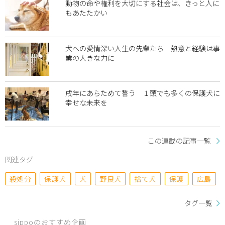
動物の命や権利を大切にする社会は、きっと人に
もあたたかい
犬への愛情深い人生の先輩たち 熱意と経験は事
業の大きな力に
戌年にあらためて誓う １頭でも多くの保護犬に
幸せな未来を
この連載の記事一覧
関連タグ
殺処分
保護犬
犬
野良犬
捨て犬
保護
広島
タグ一覧
sippoのおすすめ企画