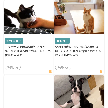
佐竹 茉莉子
宮脇灯子
トラバサミで両前脚がちぎれた子
猫の多頭飼いで起きた盗み食い問
猫 今では後ろ脚で歩き、トイレも
題 ちびちび食べる習慣そのものを
食事も自分で
変える作戦を決行
飼い方
飼い方