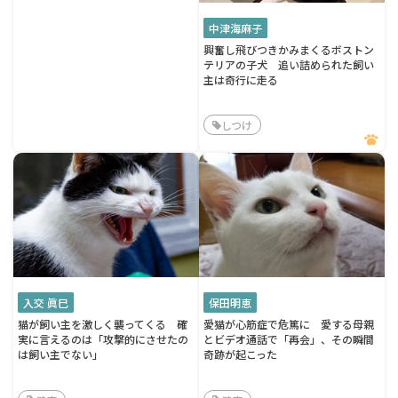
中津海麻子
興奮し飛びつきかみまくるボストン
テリアの子犬 追い詰められた飼い
主は奇行に走る
しつけ
入交 眞巳
保田明恵
猫が飼い主を激しく襲ってくる 確
愛猫が心筋症で危篤に 愛する母親
実に言えるのは「攻撃的にさせたの
とビデオ通話で「再会」、その瞬間
は飼い主でない」
奇跡が起こった