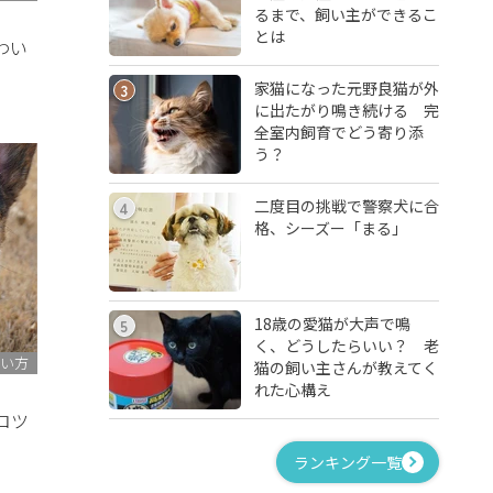
るまで、飼い主ができるこ
とは
わい
家猫になった元野良猫が外
3
に出たがり鳴き続ける 完
全室内飼育でどう寄り添
う？
二度目の挑戦で警察犬に合
4
格、シーズー「まる」
18歳の愛猫が大声で鳴
5
く、どうしたらいい？ 老
い方
猫の飼い主さんが教えてく
れた心構え
コツ
ランキング一覧