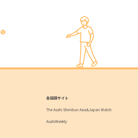
各国語サイト
The Asahi Shimbun Asia&Japan Watch
AsahiWeekly