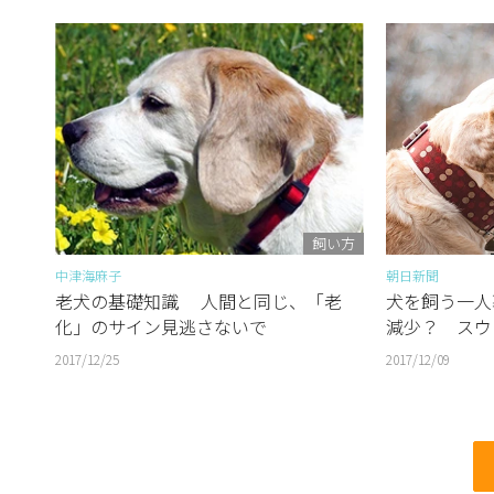
飼い方
中津海麻子
朝日新聞
老犬の基礎知識 人間と同じ、「老
犬を飼う一人
化」のサイン見逃さないで
減少？ スウ
2017/12/25
2017/12/09