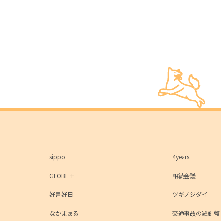
sippo
4years.
GLOBE＋
相続会議
好書好日
ツギノジダイ
なかまぁる
交通事故の羅針盤