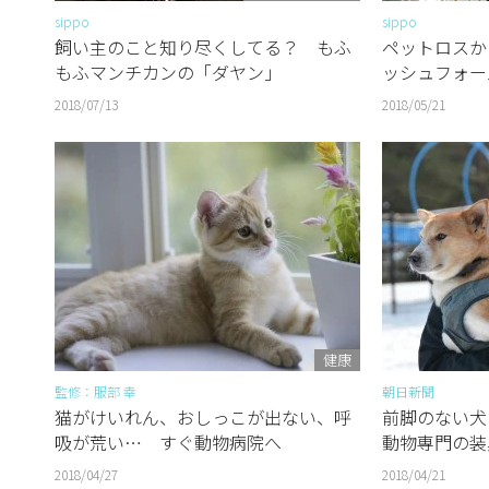
sippo
sippo
飼い主のこと知り尽くしてる？ もふ
ペットロスか
もふマンチカンの「ダヤン」
ッシュフォー
2018/07/13
2018/05/21
健康
監修：服部 幸
朝日新聞
猫がけいれん、おしっこが出ない、呼
前脚のない犬
吸が荒い… すぐ動物病院へ
動物専門の装
2018/04/27
2018/04/21