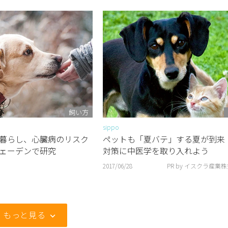
飼い方
sippo
暮らし、心臓病のリスク
ペットも「夏バテ」する夏が到
ェーデンで研究
対策に中医学を取り入れよう
2017/06/28
PR by イスクラ産業
もっと見る