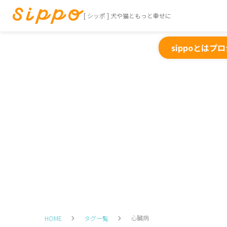
[ シッポ ] 犬や猫ともっと幸せに
sippoとは
プロ
心臓病
HOME
タグ一覧