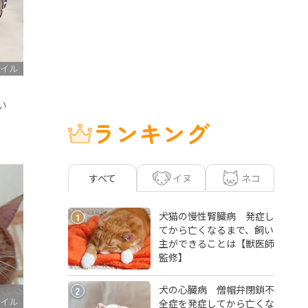
イル
い
ランキング
イヌ
ネコ
すべて
犬猫の慢性腎臓病 発症し
1
てから亡くなるまで、飼い
主ができることは【獣医師
監修】
犬の心臓病 僧帽弁閉鎖不
2
イル
全症を発症してから亡くな