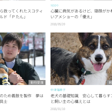
sippo
ら救ってくれたスコティ
心臓に病気があるけど、寝顔がか
ルド「Ｐたん」
いアメショーの「優太」
2018/05/20
動物愛護
飼
中津海麻子
のため義肢を製作 夢は
老犬の基礎知識 安心して暮らす
具士
と飼い主の心構えとは
2018/01/10