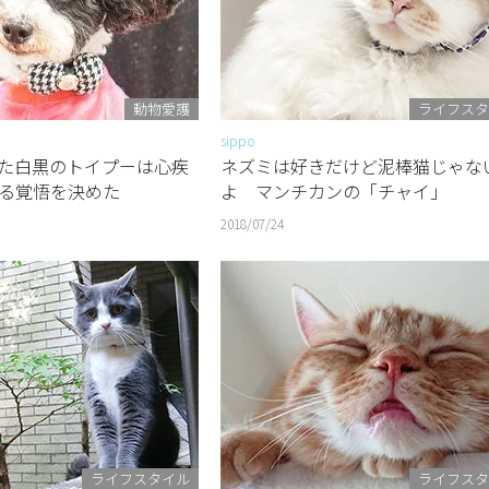
動物愛護
ライフスタ
sippo
た白黒のトイプーは心疾
ネズミは好きだけど泥棒猫じゃな
る覚悟を決めた
よ マンチカンの「チャイ」
2018/07/24
ライフスタイル
ライフスタ