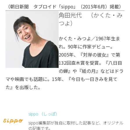
（朝日新聞 タブロイド「sippo」（2015年6月）掲載）
角田光代 （かくた・み
つよ）
かくた・みつよ／1967年生ま
れ。90年に作家デビュー。
2005年、『対岸の彼女』で第
132回直木賞を受賞。『八日目
の蝉』や『紙の月』などはドラ
マや映画でも話題に。15年、『今日も一日きみを見て
た』を出版した。
sippo （しっぽ）
sippo編集部が独自に取材した記事など、オリジナル
の記事です。