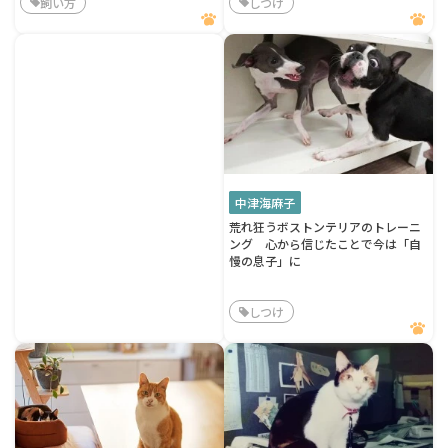
飼い方
しつけ
中津海麻子
荒れ狂うボストンテリアのトレーニ
ング 心から信じたことで今は「自
慢の息子」に
しつけ