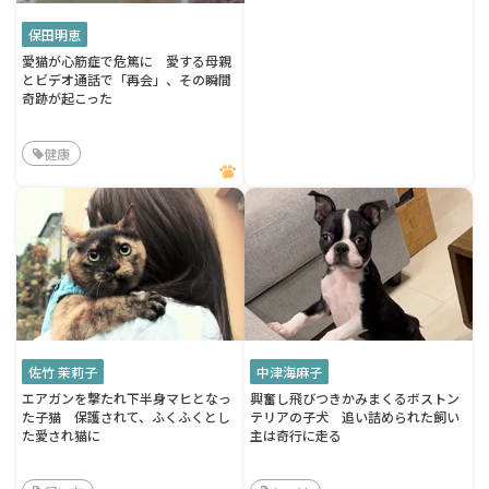
保田明恵
愛猫が心筋症で危篤に 愛する母親
とビデオ通話で「再会」、その瞬間
奇跡が起こった
健康
佐竹 茉莉子
中津海麻子
エアガンを撃たれ下半身マヒとなっ
興奮し飛びつきかみまくるボストン
た子猫 保護されて、ふくふくとし
テリアの子犬 追い詰められた飼い
た愛され猫に
主は奇行に走る