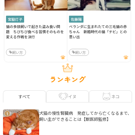
宮脇灯子
佐藤陽
猫の多頭飼いで起きた盗み食い問
ベランダに生まれたての三毛猫の赤
題 ちびちび食べる習慣そのものを
ちゃん 新婚時代の猫「チビ」との
変える作戦を決行
思い出
飼い方
飼い方
ランキング
イヌ
ネコ
すべて
犬猫の慢性腎臓病 発症してから亡くなるまで、
1
飼い主ができることは【獣医師監修】