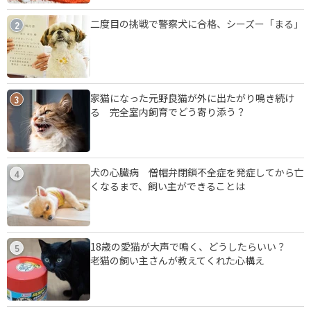
二度目の挑戦で警察犬に合格、シーズー「まる」
2
家猫になった元野良猫が外に出たがり鳴き続け
3
る 完全室内飼育でどう寄り添う？
犬の心臓病 僧帽弁閉鎖不全症を発症してから亡
4
くなるまで、飼い主ができることは
18歳の愛猫が大声で鳴く、どうしたらいい？
5
老猫の飼い主さんが教えてくれた心構え