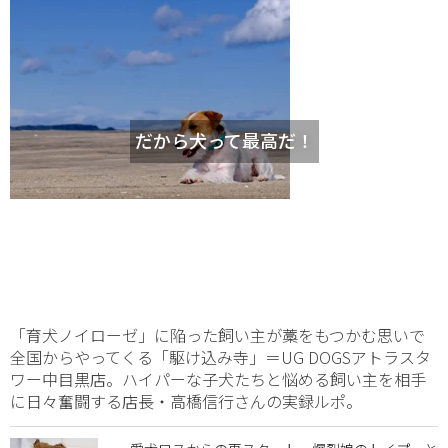
だから犬って最高だ！
「育犬ノイローゼ」に陥った飼い主が藁をもつかむ思いで
全国からやってくる「駆け込み寺」＝UG DOGSアトラスタ
ワー中目黒店。ハイパーな子犬たちと悩める飼い主を相手
に日々奮闘する店長・高橋信行さんの実録ルポ。