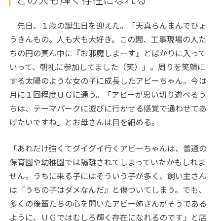
先日、１歳の誕生日を迎えた。「天真らんまんでひょ
うきんもの。人も犬も大好き。この間、工事現場の人た
ちの円の真ん中に『お邪魔しまーす』とばかりに入って
いって、朝礼に参加してました（笑）」。周りを笑顔に
する太陽のような女の子に成長したアビーちゃん。今は
月に１回程度ＵＧに通う。「アビーが思い切り遊べるう
ちは、テーマパークに遊びに行かせる感覚で通わせてあ
げたいですね」とお母さんは目を細める。
「あれだけ強くてグイグイ行くアビーちゃんは、普通の
保育園や幼稚園では隔離されてしまっていたかもしれま
せん。うちに来る子にはそういう子が多く、飼い主さん
は『うちの子はダメなんだ』と傷ついてしまう。でも、
多くの後輩たちの心を開いたアビー姉さんがそうである
ように、ＵＧではむしろ輝く存在になれるのです」と店