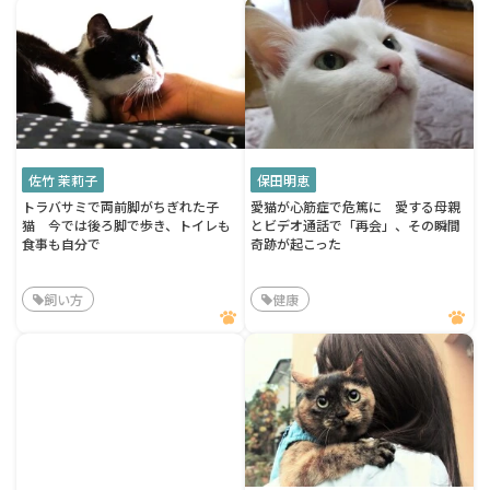
佐竹 茉莉子
保田明恵
トラバサミで両前脚がちぎれた子
愛猫が心筋症で危篤に 愛する母親
猫 今では後ろ脚で歩き、トイレも
とビデオ通話で「再会」、その瞬間
食事も自分で
奇跡が起こった
飼い方
健康