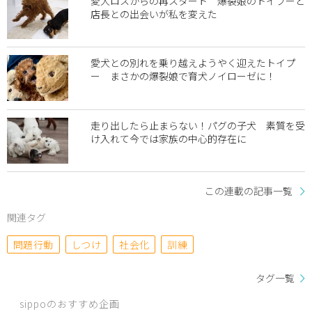
愛犬ロスからの再スタート 爆裂娘のトイプーと
店長との出会いが私を変えた
愛犬との別れを乗り越えようやく迎えたトイプ
ー まさかの爆裂娘で育犬ノイローゼに！
走り出したら止まらない！パグの子犬 素質を受
け入れて今では家族の中心的存在に
この連載の記事一覧
関連タグ
問題行動
しつけ
社会化
訓練
タグ一覧
sippoのおすすめ企画