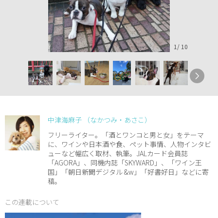
1
/
10
中津海麻子 （なかつみ・あさこ）
フリーライター。「酒とワンコと男と女」をテーマ
に、ワインや日本酒や食、ペット事情、人物インタビ
ューなど幅広く取材、執筆。JALカード会員誌
「AGORA」、同機内誌「SKYWARD」、「ワイン王
国」「朝日新聞デジタル &w」「好書好日」などに寄
稿。
この連載について