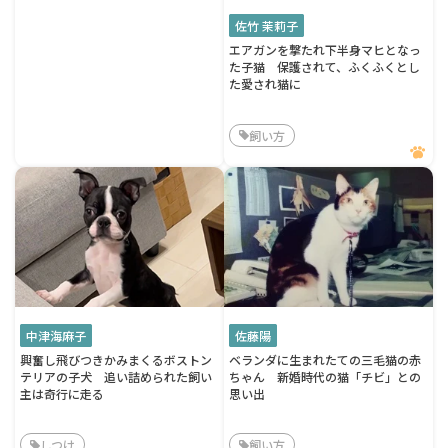
佐竹 茉莉子
エアガンを撃たれ下半身マヒとなっ
た子猫 保護されて、ふくふくとし
た愛され猫に
飼い方
中津海麻子
佐藤陽
興奮し飛びつきかみまくるボストン
ベランダに生まれたての三毛猫の赤
テリアの子犬 追い詰められた飼い
ちゃん 新婚時代の猫「チビ」との
主は奇行に走る
思い出
しつけ
飼い方