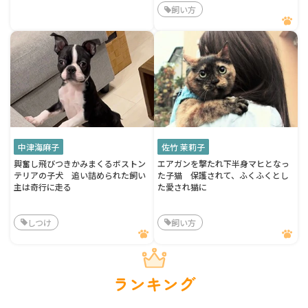
飼い方
中津海麻子
佐竹 茉莉子
興奮し飛びつきかみまくるボストン
エアガンを撃たれ下半身マヒとなっ
テリアの子犬 追い詰められた飼い
た子猫 保護されて、ふくふくとし
主は奇行に走る
た愛され猫に
しつけ
飼い方
ランキング