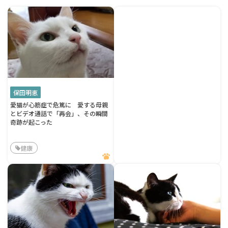
保田明恵
愛猫が心筋症で危篤に 愛する母親
とビデオ通話で「再会」、その瞬間
奇跡が起こった
健康