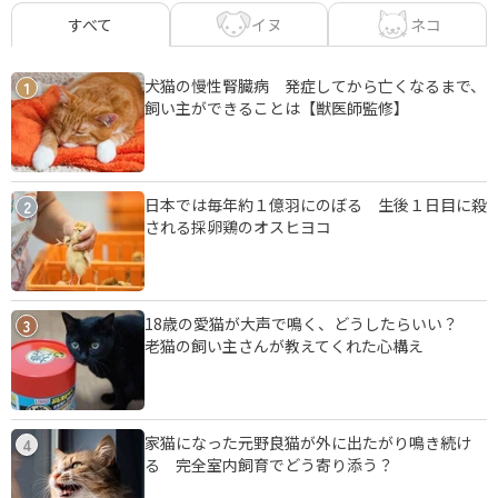
イヌ
ネコ
すべて
犬猫の慢性腎臓病 発症してから亡くなるまで、
1
飼い主ができることは【獣医師監修】
日本では毎年約１億羽にのぼる 生後１日目に殺
2
される採卵鶏のオスヒヨコ
18歳の愛猫が大声で鳴く、どうしたらいい？
3
老猫の飼い主さんが教えてくれた心構え
家猫になった元野良猫が外に出たがり鳴き続け
4
る 完全室内飼育でどう寄り添う？