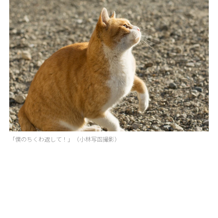
「僕のちくわ返して！」（小林写函撮影）