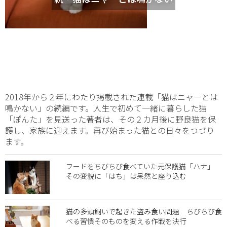
2018年から２年にわたり掲載された連載「猫はニャーとは
鳴かない」の続編です。人生で初めて一緒に暮らした猫
「ぽんた」を見送った著者は、その２カ月後に野良猫を保
護し、家族に迎えます。再び始まった猫との日々をつづり
ます。
フードをちびちび食べていた元保護猫「ハナ」
その変貌に「はち」は呆然と座り込む
猫の多頭飼いで起きた盗み食い問題 ちびちび食
べる習慣そのものを変える作戦を決行