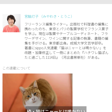
宮脇灯子 （みやわき・とうこ）
フリーランス編集ライター。出版社で料理書の編集に
携わったのち、東京とパリの製菓学校でフランス菓子
を学ぶ。現在は製菓やテーブルコーディネート、フラ
ワーデザイン、ワインに関する記事の執筆、書籍の編
集を手がける。東京都出身。成城大学文芸学部卒。
著書にsippo人気連載「猫はニャーとは鳴かない」を
改題・加筆修正して一冊にまとめた『ハチワレ猫ぽん
たと過ごした1114日』（河出書房新社）がある。
この連載について
続・猫はニャーとは鳴かない