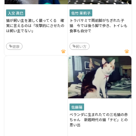
入交 眞巳
佐竹 茉莉子
猫が飼い主を激しく襲ってくる 確
トラバサミで両前脚がちぎれた子
実に言えるのは「攻撃的にさせたの
猫 今では後ろ脚で歩き、トイレも
は飼い主でない」
食事も自分で
健康
飼い方
佐藤陽
ベランダに生まれたての三毛猫の赤
ちゃん 新婚時代の猫「チビ」との
思い出