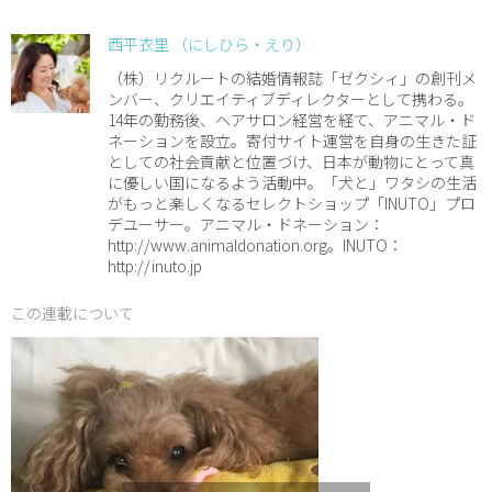
西平衣里 （にしひら・えり）
（株）リクルートの結婚情報誌「ゼクシィ」の創刊メ
ンバー、クリエイティブディレクターとして携わる。
14年の勤務後、ヘアサロン経営を経て、アニマル・ド
ネーションを設立。寄付サイト運営を自身の生きた証
としての社会貢献と位置づけ、日本が動物にとって真
に優しい国になるよう活動中。「犬と」ワタシの生活
がもっと楽しくなるセレクトショップ「INUTO」プロ
デユーサー。アニマル・ドネーション：
http://www.animaldonation.org。INUTO：
http://inuto.jp
この連載について