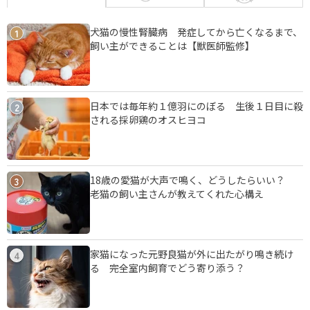
犬猫の慢性腎臓病 発症してから亡くなるまで、
1
飼い主ができることは【獣医師監修】
日本では毎年約１億羽にのぼる 生後１日目に殺
2
される採卵鶏のオスヒヨコ
18歳の愛猫が大声で鳴く、どうしたらいい？
3
老猫の飼い主さんが教えてくれた心構え
家猫になった元野良猫が外に出たがり鳴き続け
4
る 完全室内飼育でどう寄り添う？