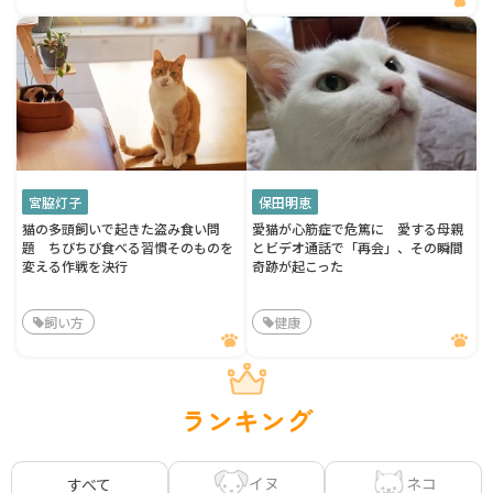
宮脇灯子
保田明恵
猫の多頭飼いで起きた盗み食い問
愛猫が心筋症で危篤に 愛する母親
題 ちびちび食べる習慣そのものを
とビデオ通話で「再会」、その瞬間
変える作戦を決行
奇跡が起こった
飼い方
健康
ランキング
イヌ
ネコ
すべて