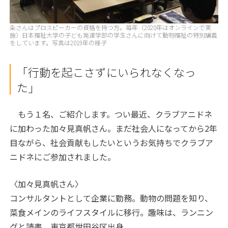
粂さんはプロスピーカーの資格を持つ方。毎年（2020年はオンラインで実
施）日本福祉大学の子ども発達学部の学生さんに向けて動物福祉の特別講義
をしています。写真は2019年の様子
「行動を起こさずにいられなくなっ
た」
もう１名、ご紹介します。つい最近、クラブアニドネ
に加わった加々見真帆さん。まだ社会人になってから2年
目ながら、社会貢献もしたいというお気持ちでクラブア
ニドネにご参加されました。
〈加々見真帆さん〉
コンサルタントとして企業に勤務。動物の問題を知り、
菜食メインのライフスタイルに移行。趣味は、ランニン
グと読書。東京都世田谷区出身。