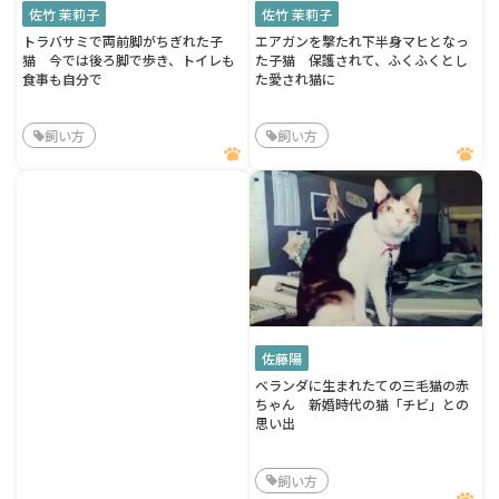
佐竹 茉莉子
佐竹 茉莉子
トラバサミで両前脚がちぎれた子
エアガンを撃たれ下半身マヒとなっ
猫 今では後ろ脚で歩き、トイレも
た子猫 保護されて、ふくふくとし
食事も自分で
た愛され猫に
飼い方
飼い方
佐藤陽
ベランダに生まれたての三毛猫の赤
ちゃん 新婚時代の猫「チビ」との
思い出
飼い方