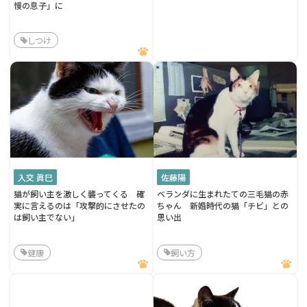
慢の息子」に
しつけ
入交 眞巳
佐藤陽
猫が飼い主を激しく襲ってくる 確
ベランダに生まれたての三毛猫の赤
実に言えるのは「攻撃的にさせたの
ちゃん 新婚時代の猫「チビ」との
は飼い主でない」
思い出
健康
飼い方