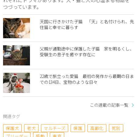
つづっています。
天国に行きかけた子猫 「天」と名付けられ、先
住猫と幸せに暮らす
父親が通勤途中に保護した子猫 家を明るくし、
受験生の息子を癒やす存在に
22歳で旅立った愛猫 最初の発作から最期の日ま
での134日、宝物のような日々
この連載の記事一覧
関連タグ
保護犬
老犬
マルチーズ
保護
高齢化
死別
ブリーダー
感動
東京