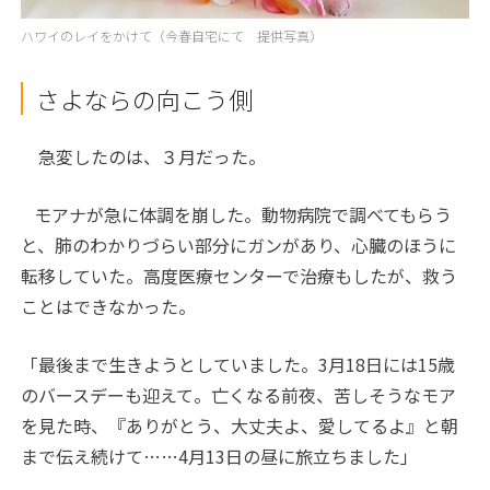
ハワイのレイをかけて（今春自宅にて 提供写真）
さよならの向こう側
急変したのは、３月だった。
モアナが急に体調を崩した。動物病院で調べてもらう
と、肺のわかりづらい部分にガンがあり、心臓のほうに
転移していた。高度医療センターで治療もしたが、救う
ことはできなかった。
「最後まで生きようとしていました。
3
月
18
日には
15
歳
のバースデーも迎えて。亡くなる前夜、苦しそうなモア
を見た時、『ありがとう、大丈夫よ、愛してるよ』と朝
まで伝え続けて……
4
月
13
日の昼に旅立ちました」