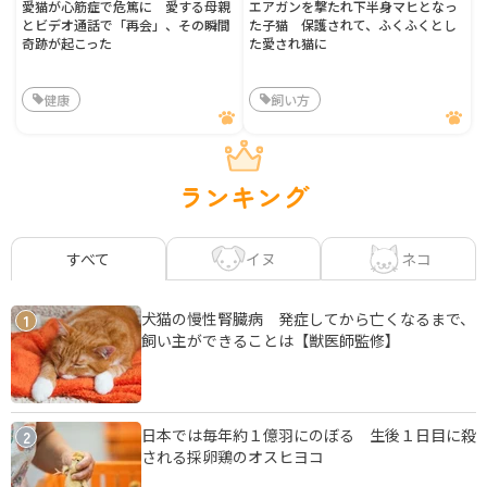
愛猫が心筋症で危篤に 愛する母親
エアガンを撃たれ下半身マヒとなっ
とビデオ通話で「再会」、その瞬間
た子猫 保護されて、ふくふくとし
奇跡が起こった
た愛され猫に
健康
飼い方
ランキング
イヌ
ネコ
すべて
犬猫の慢性腎臓病 発症してから亡くなるまで、
1
飼い主ができることは【獣医師監修】
日本では毎年約１億羽にのぼる 生後１日目に殺
2
される採卵鶏のオスヒヨコ