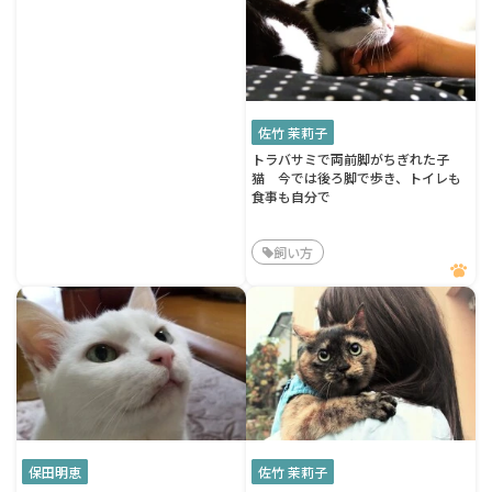
佐竹 茉莉子
トラバサミで両前脚がちぎれた子
猫 今では後ろ脚で歩き、トイレも
食事も自分で
飼い方
保田明恵
佐竹 茉莉子