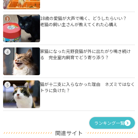
18歳の愛猫が大声で鳴く、どうしたらいい？
3
老猫の飼い主さんが教えてくれた心構え
家猫になった元野良猫が外に出たがり鳴き続け
4
る 完全室内飼育でどう寄り添う？
猫が十二支に入らなかった理由 ネズミではなく
5
トラに負けた？
ランキング一覧
関連サイト