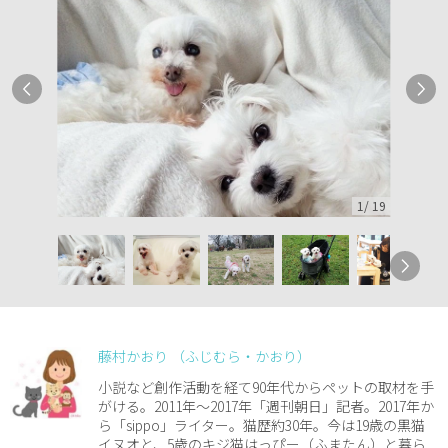
1
/
19
藤村かおり （ふじむら・かおり）
小説など創作活動を経て90年代からペットの取材を手
がける。2011年～2017年「週刊朝日」記者。2017年か
ら「sippo」ライター。猫歴約30年。今は19歳の黒猫
イヌオと、5歳のキジ猫はっぴー（ふまたん）と暮ら