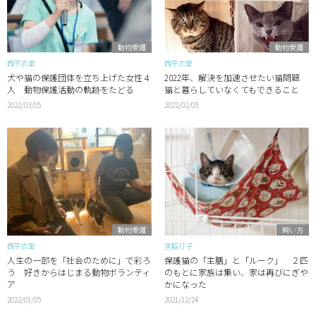
動物愛護
動物愛護
西平衣里
西平衣里
犬や猫の保護団体を立ち上げた女性４
2022年、解決を加速させたい猫問題
人 動物保護活動の軌跡をたどる
猫と暮らしていなくてもできること
2022/03/05
2022/02/05
動物愛護
飼い方
西平衣里
宮脇灯子
人生の一部を「社会のために」で彩ろ
保護猫の「主膳」と「ルーク」 ２匹
う 好きからはじまる動物ボランティ
のもとに家族は集い、家は再びにぎや
ア
かになった
2022/01/05
2021/12/24