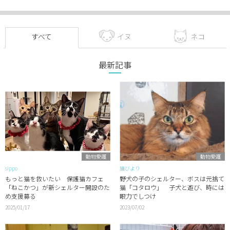
すべて
イヌ
ネコ
最新記事
動物愛護
動物愛護
sippo
猫びより
もっと猫を救いたい 保護猫カフェ
野犬の子のシェルター、ボスは元捨て
「ねこかつ」が新シェルター開設のた
猫「コタロウ」 子犬と遊び、時には
め支援募る
眼力でしつけ
2025/01/17
2023/07/02