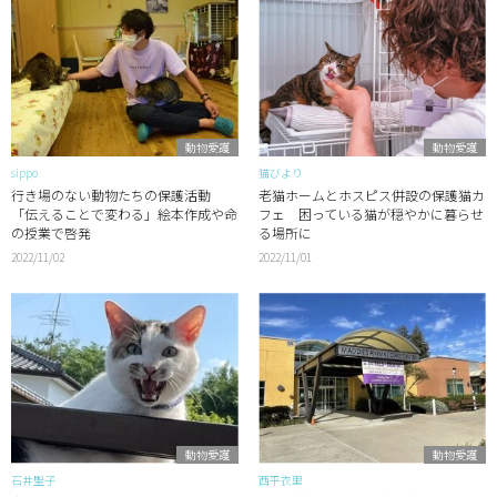
動物愛護
動物愛護
sippo
猫びより
行き場のない動物たちの保護活動
老猫ホームとホスピス併設の保護猫カ
「伝えることで変わる」絵本作成や命
フェ 困っている猫が穏やかに暮らせ
の授業で啓発
る場所に
2022/11/02
2022/11/01
動物愛護
動物愛護
石井聖子
西平衣里