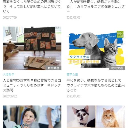
家族をなくした猫のための居場所づく
「人が動物を助け、動物が人を助け
り そして新しい飼い主へとつないで
る」 カリフォルニアの保護シェルタ
いく
ー
2022/07/29
2022/07/06
動物愛護
動物愛護
大塚敦子
西平衣里
人と動物の双方を早期に支援できるコ
平和を願い、動物を愛する者として
ミュニティづくりをめざす キドック
ウクライナの犬や猫たちのために出来
ス訪問
ること
2022/06/22
2022/04/06