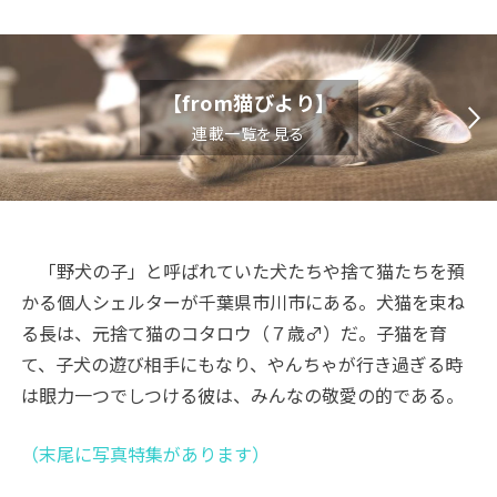
【from猫びより】
連載一覧を見る
「野犬の子」と呼ばれていた犬たちや捨て猫たちを預
かる個人シェルターが千葉県市川市にある。犬猫を束ね
る長は、元捨て猫のコタロウ（７歳♂）だ。子猫を育
て、子犬の遊び相手にもなり、やんちゃが行き過ぎる時
は眼力一つでしつける彼は、みんなの敬愛の的である。
（末尾に写真特集があります）