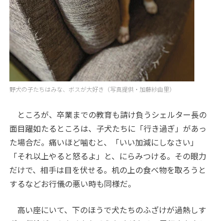
野犬の子たちはみな、ボスが大好き（写真提供・加藤紗由里）
ところが、卒業までの教育も請け負うシェルター長の
面目躍如たるところは、子犬たちに「行き過ぎ」があっ
た場合だ。痛いほど噛むと、「いい加減にしなさい」
「それ以上やると怒るよ」と、にらみつける。その眼力
だけで、相手は目を伏せる。机の上の食べ物を取ろうと
するなどお行儀の悪い時も同様だ。
高い座にいて、下のほうで犬たちのふざけが過熱しす