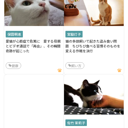
保田明恵
宮脇灯子
愛猫が心筋症で危篤に 愛する母親
猫の多頭飼いで起きた盗み食い問
とビデオ通話で「再会」、その瞬間
題 ちびちび食べる習慣そのものを
奇跡が起こった
変える作戦を決行
健康
飼い方
佐竹 茉莉子