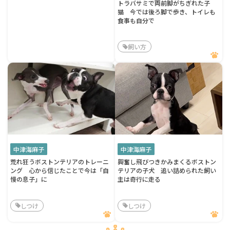
トラバサミで両前脚がちぎれた子
猫 今では後ろ脚で歩き、トイレも
食事も自分で
飼い方
中津海麻子
中津海麻子
荒れ狂うボストンテリアのトレーニ
興奮し飛びつきかみまくるボストン
ング 心から信じたことで今は「自
テリアの子犬 追い詰められた飼い
慢の息子」に
主は奇行に走る
しつけ
しつけ