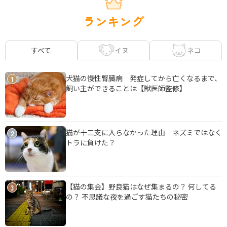
ランキング
イヌ
ネコ
すべて
犬猫の慢性腎臓病 発症してから亡くなるまで、
1
飼い主ができることは【獣医師監修】
猫が十二支に入らなかった理由 ネズミではなく
2
トラに負けた？
【猫の集会】野良猫はなぜ集まるの？ 何してる
3
の？ 不思議な夜を過ごす猫たちの秘密