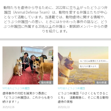
動物たちを虐待から守るために、2022年に立ち上がったどうぶつ弁
護団（Animal Defense Team）は、動物を愛する弁護士たちが中心
となって活動しています。当連載では、動物虐待に関する情報や、
どうぶつ弁護団への思い、ときにはかかわった事件の話など、どう
ぶつ弁護団に所属する20名以上の弁護士・獣医師メンバーからの便
りを紹介します。
動物愛護
動物愛護
NPO法人どうぶつ弁護団
NPO法人どうぶつ弁護団
虐待事件の対応を誠実かつ愚直に
どうぶつ弁護団「小さくともできるこ
「どうぶつ弁護団は、これからも走り
とを」 活動報告と、そこに見る動物
続けます！」
虐待の実態
2025/02/26
2025/01/22