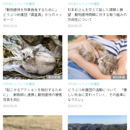
NPO法人どうぶつ弁護団
NPO法人どうぶつ弁護団
「動物虐待を刑事告発するために」
杉本彩さんを交えて話した課題と展
どうぶつ弁護団「調査員」からのメッ
望 動物虐待問題に対する取り組みの
セージ
方向性について
2024/10/23
2024/09/25
動物愛護
動物愛護
NPO法人どうぶつ弁護団
NPO法人どうぶつ弁護団
「起こせるアクションを検討するため
どうぶつ弁護団の活動について 「優
に」 獣医師と連携し動物虐待の被害
しい社会に変わっていく、その歯車に
写真を読む
なりたい」
2024/08/28
2024/07/24