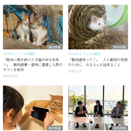
動物愛護
動物愛護
NPO法人どうぶつ弁護団
NPO法人どうぶつ弁護団
「懸命に鳴き続けた子猫の命を未来
「動物虐待って？」 人と動物の笑顔
へ」 動物遺棄・虐待に遭遇した際の
のために、みなさんが出来ること
チラシを制作
2024/11/27
2024/12/25
動物愛護
動物愛護