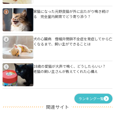
家猫になった元野良猫が外に出たがり鳴き続け
3
る 完全室内飼育でどう寄り添う？
犬の心臓病 僧帽弁閉鎖不全症を発症してから亡
4
くなるまで、飼い主ができることは
18歳の愛猫が大声で鳴く、どうしたらいい？
5
老猫の飼い主さんが教えてくれた心構え
ランキング一覧
関連サイト