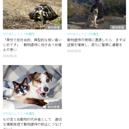
動物愛護
動物愛護
NPO法人どうぶつ弁護団
NPO法人どうぶつ弁護団
「卑怯で反社会的、典型的な弱い者い
動物虐待の現場に遭遇したら まずは
じめです」 動物虐待に向き合う弁護
証拠を確保し、直ちに警察に通報を
士の思い
2024/05/16
2024/06/26
動物愛護
NPO法人どうぶつ弁護団
もの言えぬ動物の代弁者として 適切
な情報発信で動物虐待の抑止につなげ
ていく