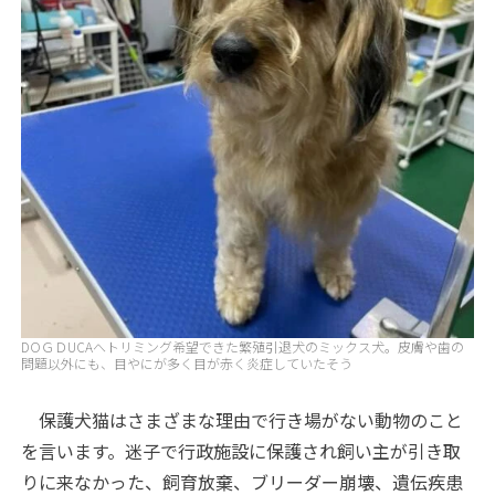
DOＧＤUCAへトリミング希望できた繁殖引退犬のミックス犬。皮膚や歯の
問題以外にも、目やにが多く目が赤く炎症していたそう
保護犬猫はさまざまな理由で行き場がない動物のこと
を言います。迷子で行政施設に保護され飼い主が引き取
りに来なかった、飼育放棄、ブリーダー崩壊、遺伝疾患