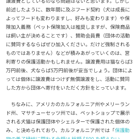
譲渡費としているのなら問題はないと思います。しかし
前述したように、数年間に及ぶフード契約（犬は成長に
よってフードも変わりますし、好みも変わります）や保
険加入義務（ペット保険加入は推奨しますが、保険商品
は飼い主が決めることです）、賛助会員費（団体の活動
に賛同するならばぜひ加入ください。だけど強制される
ものではありません）などが積みあがっていくのは、営
利寄りの保護活動かもしれません。譲渡費用は猫ならば3
万円前後、犬ならば5万円前後が妥当でしょう。団体によ
っては個体に譲渡費はつけず無償譲渡をし、活動に賛同
した方から団体へ寄付をいただく方針をとっています。
ちなみに、アメリカのカルフォルニア州やメリーラン
ド州、マサチューセッツ州では、ペットショップで展示
される犬猫は保護団体やシェルターで保護された個体の
み、と決められており、カルフォルニア州では「
保護動
物の養子縁組に関わる金額は 総額 $500 を超えない