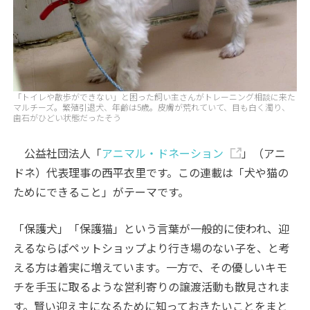
「トイレや散歩ができない」と困った飼い主さんがトレーニング相談に来た
マルチーズ。繁殖引退犬、年齢は5歳。皮膚が荒れていて、目も白く濁り、
歯石がひどい状態だったそう
公益社団法人「
アニマル・ドネーション
」（アニ
ドネ）代表理事の西平衣里です。この連載は「犬や猫の
ためにできること」がテーマです。
「保護犬」「保護猫」という言葉が一般的に使われ、迎
えるならばペットショップより行き場のない子を、と考
える方は着実に増えています。一方で、その優しいキモ
チを手玉に取るような営利寄りの譲渡活動も散見されま
す。賢い迎え主になるために知っておきたいことをまと