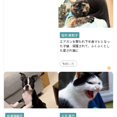
佐竹 茉莉子
エアガンを撃たれ下半身マヒとなっ
た子猫 保護されて、ふくふくとし
た愛され猫に
飼い方
中津海麻子
入交 眞巳