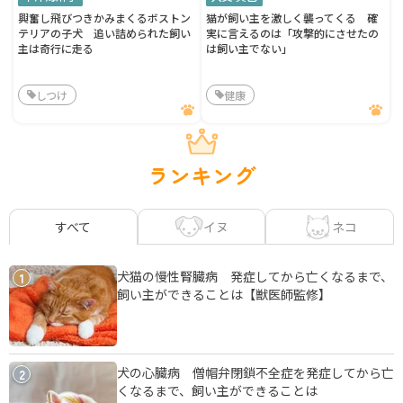
興奮し飛びつきかみまくるボストン
猫が飼い主を激しく襲ってくる 確
テリアの子犬 追い詰められた飼い
実に言えるのは「攻撃的にさせたの
主は奇行に走る
は飼い主でない」
しつけ
健康
ランキング
イヌ
ネコ
すべて
犬猫の慢性腎臓病 発症してから亡くなるまで、
1
飼い主ができることは【獣医師監修】
犬の心臓病 僧帽弁閉鎖不全症を発症してから亡
2
くなるまで、飼い主ができることは