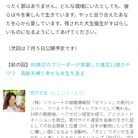
ったく罪はありません。どんな環境にいたとしても、彼
らは今を楽しんで生きています。やっと巡り合えたあな
たを心から愛しています。残された犬生猫生がすばらし
いものになるようにしてあげてください。
（次回は７月５日公開予定です）
【前の回】
80歳台のブリーダーが放棄した推定12歳のチ
ワワ 高齢夫婦と幸せな余生を送る
西平衣里 （にしひら・えり）
（株）リクルートの結婚情報誌「ゼクシィ」の創刊メ
ンバー、クリエイティブディレクターとして携わる。
14年の勤務後、ヘアサロン経営を経て、アニマル・ド
ネーションを設立。寄付サイト運営を自身の生きた証
としての社会貢献と位置づけ、日本が動物にとって真
に優しい国になるよう活動中。「犬と」ワタシの生活
がもっと楽しくなるセレクトショップ「INUTO」プロ