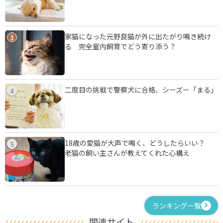
家猫になった元野良猫が外に出たがり鳴き続け
3
る 完全室内飼育でどう寄り添う？
二度目の挑戦で警察犬に合格、シーズー「まる」
4
18歳の愛猫が大声で鳴く、どうしたらいい？
5
老猫の飼い主さんが教えてくれた心構え
ランキング一覧
関連サイト