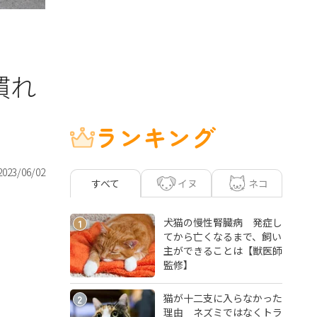
慣れ
ランキング
2023/06/02
イヌ
ネコ
すべて
犬猫の慢性腎臓病 発症し
1
てから亡くなるまで、飼い
主ができることは【獣医師
監修】
猫が十二支に入らなかった
2
理由 ネズミではなくトラ