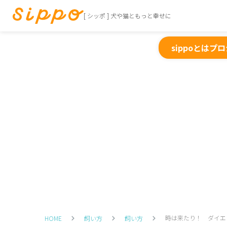
[ シッポ ] 犬や猫ともっと幸せに
sippoとは
プロ
時は来たり！ ダイエ
HOME
飼い方
飼い方