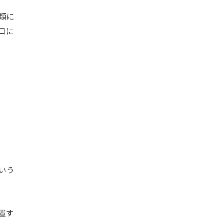
類に
口に
いう
置す