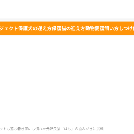
ジェクト
保護犬の迎え方
保護猫の迎え方
動物愛護
飼い方
しつけ
ットも落ち着き家にも慣れた元野良猫「はち」の歯みがきに挑戦