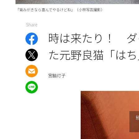
「背みがきなら喜んでやるけどね」（小林写函撮影）
Share
時は来たり！ ダ
た元野良猫「はち
宮脇灯子