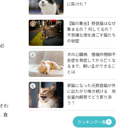
に負けた？
【猫の集会】野良猫はなぜ
3
集まるの？ 何してるの？
不思議な夜を過ごす猫たち
の秘密
必
犬の心臓病 僧帽弁閉鎖不
4
全症を発症してから亡くな
るまで、飼い主ができるこ
とは
家猫になった元野良猫が外
5
に出たがり鳴き続ける 完
全室内飼育でどう寄り添
う？
そわ
。食
ランキング一覧
。