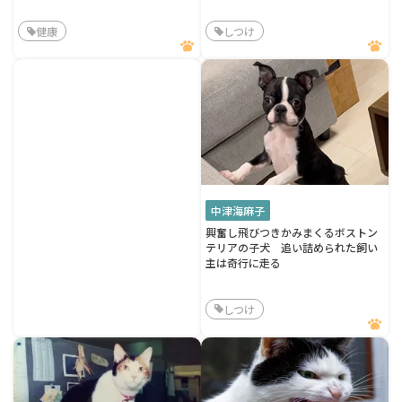
健康
しつけ
中津海麻子
興奮し飛びつきかみまくるボストン
テリアの子犬 追い詰められた飼い
主は奇行に走る
しつけ