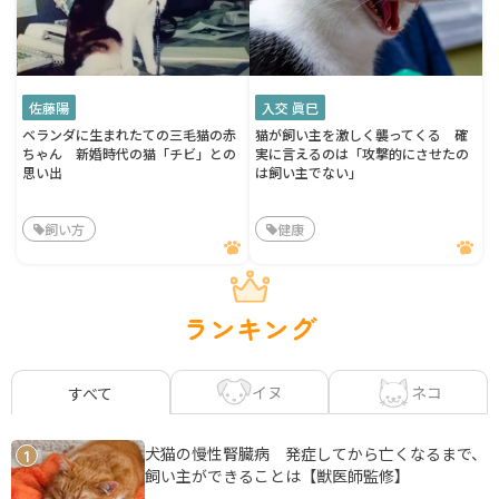
佐藤陽
入交 眞巳
ベランダに生まれたての三毛猫の赤
猫が飼い主を激しく襲ってくる 確
ちゃん 新婚時代の猫「チビ」との
実に言えるのは「攻撃的にさせたの
思い出
は飼い主でない」
飼い方
健康
ランキング
イヌ
ネコ
すべて
犬猫の慢性腎臓病 発症してから亡くなるまで、
1
飼い主ができることは【獣医師監修】