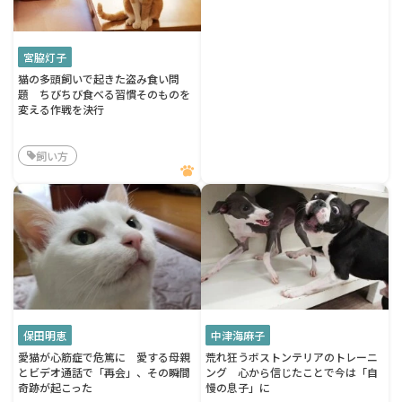
宮脇灯子
猫の多頭飼いで起きた盗み食い問
題 ちびちび食べる習慣そのものを
変える作戦を決行
飼い方
保田明恵
中津海麻子
愛猫が心筋症で危篤に 愛する母親
荒れ狂うボストンテリアのトレーニ
とビデオ通話で「再会」、その瞬間
ング 心から信じたことで今は「自
奇跡が起こった
慢の息子」に