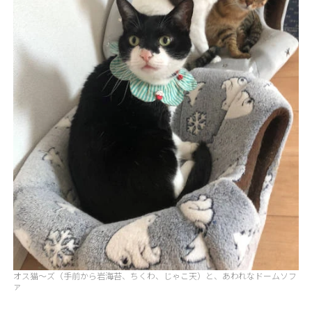
オス猫～ズ（手前から岩海苔、ちくわ、じゃこ天）と、あわれなドームソフ
ァ