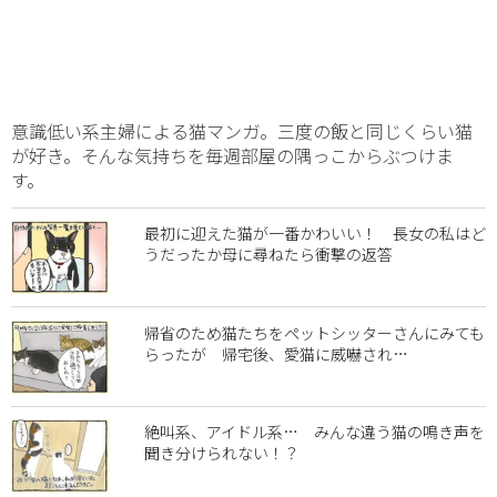
意識低い系主婦による猫マンガ。三度の飯と同じくらい猫
が好き。そんな気持ちを毎週部屋の隅っこからぶつけま
す。
最初に迎えた猫が一番かわいい！ 長女の私はど
うだったか母に尋ねたら衝撃の返答
帰省のため猫たちをペットシッターさんにみても
らったが 帰宅後、愛猫に威嚇され…
絶叫系、アイドル系… みんな違う猫の鳴き声を
聞き分けられない！？