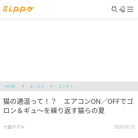
HOME
エンタメ
エンタメ
猫の適温って！？ エアコンON／OFFでゴ
ロン＆ギュ～を繰り返す猫らの夏
大盛のぞみ
2020/07/31