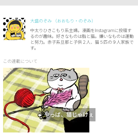
大盛のぞみ （おおもり・のぞみ）
中太りひきこもり系主婦。漫画をInstagramに投稿す
るのが趣味。好きなものは脂と猫。嫌いなものは運動
と努力。赤子系旦那と子供２人、猫５匹の９人家族で
す。
この連載について
やっぱ、猫じゃけぇ