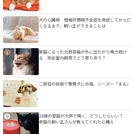
犬の心臓病 僧帽弁閉鎖不全症を発症してから亡
2
くなるまで、飼い主ができることは
家猫になった元野良猫が外に出たがり鳴き続け
3
る 完全室内飼育でどう寄り添う？
二度目の挑戦で警察犬に合格、シーズー「まる」
4
18歳の愛猫が大声で鳴く、どうしたらいい？
5
老猫の飼い主さんが教えてくれた心構え