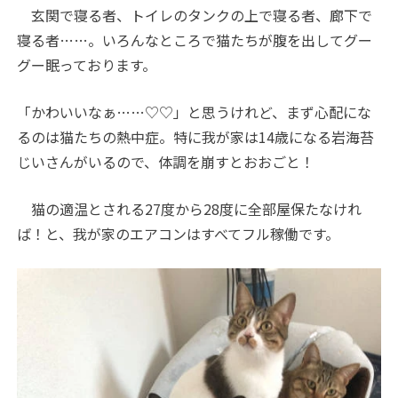
玄関で寝る者、トイレのタンクの上で寝る者、廊下で
寝る者……。いろんなところで猫たちが腹を出してグー
グー眠っております。
「かわいいなぁ
……♡♡
」と思うけれど、まず心配にな
るのは猫たちの熱中症。特に我が家は
14
歳になる岩海苔
じいさんがいるので、体調を崩すとおおごと！
猫の適温とされる
27
度から
28
度に全部屋保たなけれ
ば！と、我が家のエアコンはすべてフル稼働です。