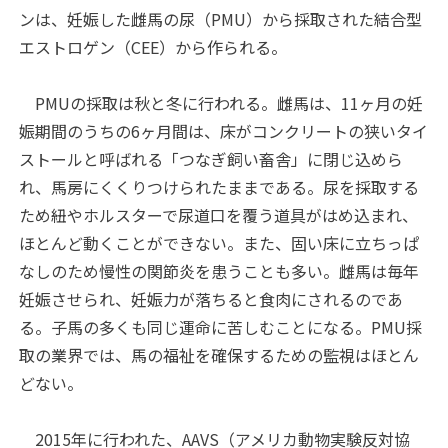
ンは、妊娠した雌馬の尿（PMU）から採取された結合型
エストロゲン（CEE）から作られる。
PMUの採取は秋と冬に行われる。雌馬は、11ヶ月の妊
娠期間のうちの6ヶ月間は、床がコンクリートの狭いタイ
ストールと呼ばれる「つなぎ飼い畜舎」に閉じ込めら
れ、馬房にくくりつけられたままである。尿を採取する
ため紐やホルスターで尿道口を覆う道具がはめ込まれ、
ほとんど動くことができない。また、固い床に立ちっぱ
なしのため慢性の関節炎を患うことも多い。雌馬は毎年
妊娠させられ、妊娠力が落ちると食肉にされるのであ
る。子馬の多くも同じ運命に苦しむことになる。PMU採
取の業界では、馬の福祉を確保するための監視はほとん
どない。
2015年に行われた、AAVS（アメリカ動物実験反対協