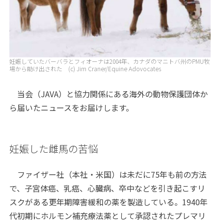
妊娠していたバーバラとフィオーナは2004年、カナダのマニトバ州のPMU牧
場から助け出された (c) Jim Craner/Equine Adovocates
当会（JAVA）と協力関係にある海外の動物保護団体か
ら届いたニュースをお届けします。
妊娠した雌馬の苦悩
ファイザー社（本社・米国）は未だに75年も前の方法
で、子宮体癌、乳癌、心臓病、卒中などを引き起こすリ
スクがある更年期障害緩和の薬を製造している。1940年
代初期にホルモン補充療法薬として承認されたプレマリ