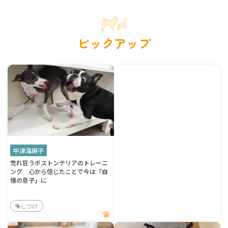
ピックアップ
中津海麻子
荒れ狂うボストンテリアのトレーニ
ング 心から信じたことで今は「自
慢の息子」に
しつけ