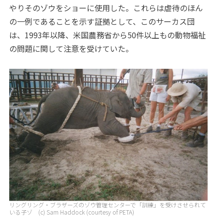
やりそのゾウをショーに使用した。これらは虐待のほん
の一例であることを示す証拠として、このサーカス団
は、1993年以降、米国農務省から50件以上もの動物福祉
の問題に関して注意を受けていた。
リングリング・ブラザーズのゾウ管理センターで「訓練」を受けさせられて
いる子ゾ (c) Sam Haddock (courtesy of PETA)