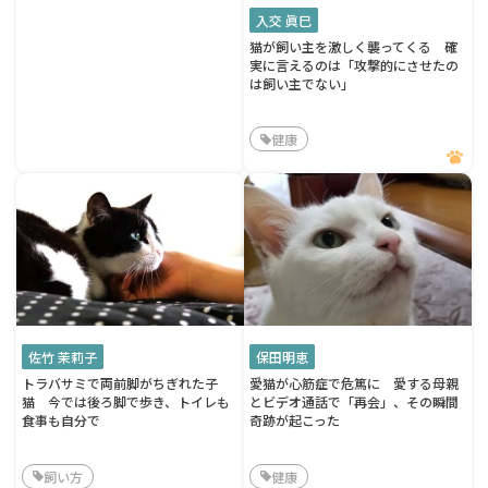
入交 眞巳
猫が飼い主を激しく襲ってくる 確
実に言えるのは「攻撃的にさせたの
は飼い主でない」
健康
佐竹 茉莉子
保田明恵
トラバサミで両前脚がちぎれた子
愛猫が心筋症で危篤に 愛する母親
猫 今では後ろ脚で歩き、トイレも
とビデオ通話で「再会」、その瞬間
食事も自分で
奇跡が起こった
飼い方
健康