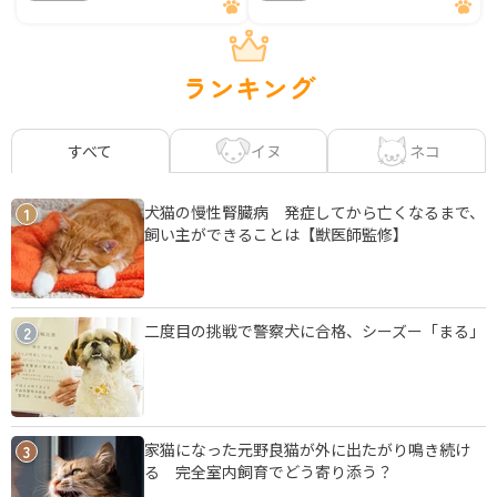
ランキング
イヌ
ネコ
すべて
犬猫の慢性腎臓病 発症してから亡くなるまで、
1
飼い主ができることは【獣医師監修】
二度目の挑戦で警察犬に合格、シーズー「まる」
2
家猫になった元野良猫が外に出たがり鳴き続け
3
る 完全室内飼育でどう寄り添う？