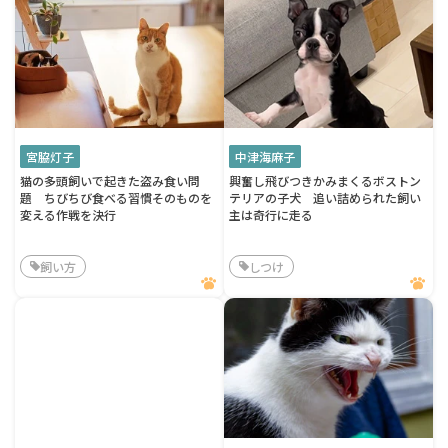
宮脇灯子
中津海麻子
猫の多頭飼いで起きた盗み食い問
興奮し飛びつきかみまくるボストン
題 ちびちび食べる習慣そのものを
テリアの子犬 追い詰められた飼い
変える作戦を決行
主は奇行に走る
飼い方
しつけ