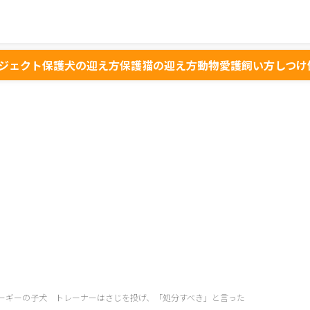
ジェクト
保護犬の迎え方
保護猫の迎え方
動物愛護
飼い方
しつけ
ーギーの子犬 トレーナーはさじを投げ、「処分すべき」と言った