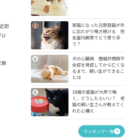
家猫になった元野良猫が外
近郊
3
に出たがり鳴き続ける 完
下
U
全室内飼育でどう寄り添
う？
犬の心臓病 僧帽弁閉鎖不
4
家族
全症を発症してから亡くな
るまで、飼い主ができるこ
とは
18歳の愛猫が大声で鳴
5
く、どうしたらいい？ 老
猫の飼い主さんが教えてく
れた心構え
ランキング一覧