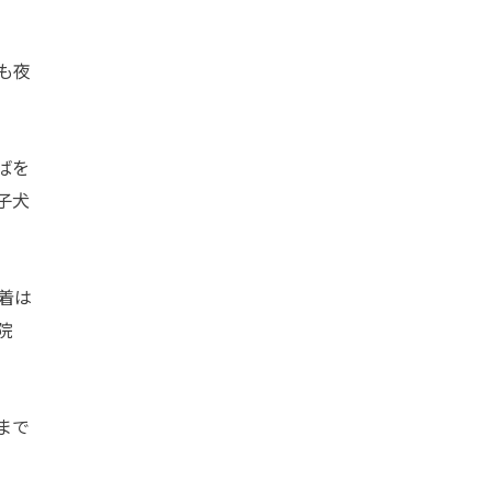
も夜
ばを
子犬
着は
院
まで