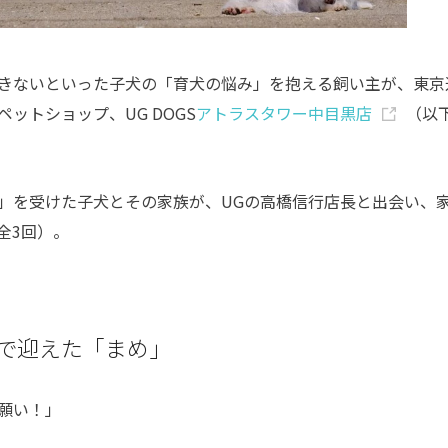
きないといった子犬の「育犬の悩み」を抱える飼い主が、東京
ペットショップ、
UG DOGS
アトラスタワー中目黒店
（以
」を受けた子犬とその家族が、
UG
の高橋信行店長と出会い、
全
3
回）。
いで迎えた「まめ」
願い！」