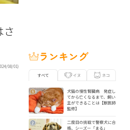
はさ
ランキング
024/08/01
)
イヌ
ネコ
すべて
犬猫の慢性腎臓病 発症し
1
てから亡くなるまで、飼い
主ができることは【獣医師
監修】
二度目の挑戦で警察犬に合
2
格、シーズー「まる」