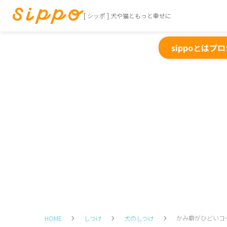
[ シッポ ] 犬や猫ともっと幸せに
sippoとは
プロ
かみ癖がひどいコ
HOME
しつけ
犬のしつけ