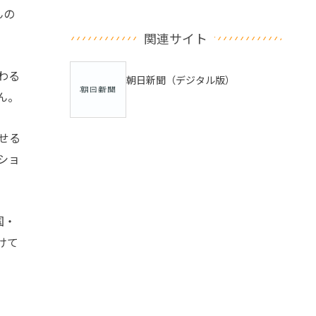
んの
関連サイト
わる
朝日新聞（デジタル版）
ん。
せる
ショ
国・
けて