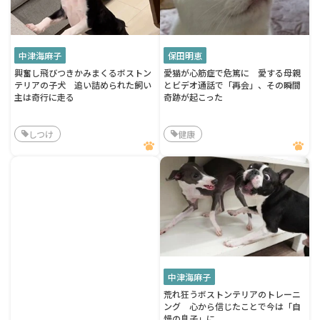
中津海麻子
保田明恵
興奮し飛びつきかみまくるボストン
愛猫が心筋症で危篤に 愛する母親
テリアの子犬 追い詰められた飼い
とビデオ通話で「再会」、その瞬間
主は奇行に走る
奇跡が起こった
しつけ
健康
中津海麻子
荒れ狂うボストンテリアのトレーニ
ング 心から信じたことで今は「自
慢の息子」に