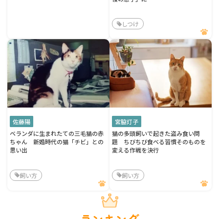
しつけ
佐藤陽
宮脇灯子
ベランダに生まれたての三毛猫の赤
猫の多頭飼いで起きた盗み食い問
ちゃん 新婚時代の猫「チビ」との
題 ちびちび食べる習慣そのものを
思い出
変える作戦を決行
飼い方
飼い方
ランキング