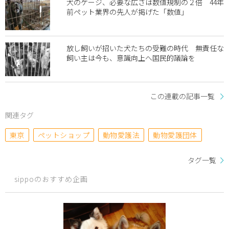
犬のケージ、必要な広さは数値規制の２倍 44年
前ペット業界の先人が掲げた「数値」
放し飼いが招いた犬たちの受難の時代 無責任な
飼い主は今も、意識向上へ国民的議論を
この連載の記事一覧
関連タグ
東京
ペットショップ
動物愛護法
動物愛護団体
タグ一覧
sippoのおすすめ企画