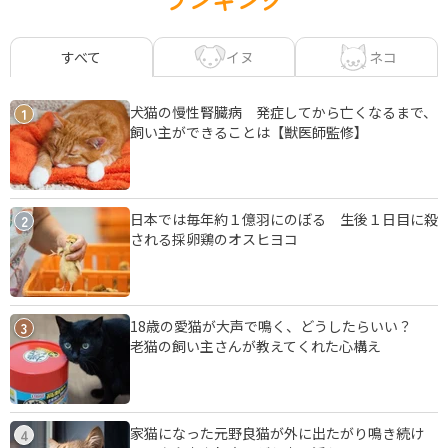
イヌ
ネコ
すべて
犬猫の慢性腎臓病 発症してから亡くなるまで、
1
飼い主ができることは【獣医師監修】
日本では毎年約１億羽にのぼる 生後１日目に殺
2
される採卵鶏のオスヒヨコ
18歳の愛猫が大声で鳴く、どうしたらいい？
3
老猫の飼い主さんが教えてくれた心構え
家猫になった元野良猫が外に出たがり鳴き続け
4