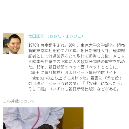
太田匡彦 （おおた・まさひこ）
1976年東京都生まれ。98年、東京大学文学部卒。読売
新聞東京本社を経て2001年、朝日新聞社入社。経済部
記者として流通業界などの取材を担当した後、ＡＥＲ
Ａ編集部在籍中の08年に犬の殺処分問題の取材を始め
た。15年、朝日新聞のペット面「ペットとともに」
（朝刊に毎月掲載）およびペット情報発信サイト
「sippo」の立ち上げに携わった。著書に『犬を殺す
のは誰か ペット流通の闇』『「奴隷」になった犬、
そして猫』（いずれも朝日新聞出版）などがある。
この連載について