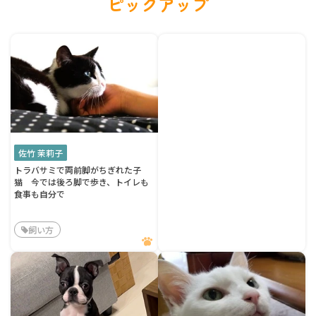
ピックアップ
佐竹 茉莉子
トラバサミで両前脚がちぎれた子
猫 今では後ろ脚で歩き、トイレも
食事も自分で
飼い方