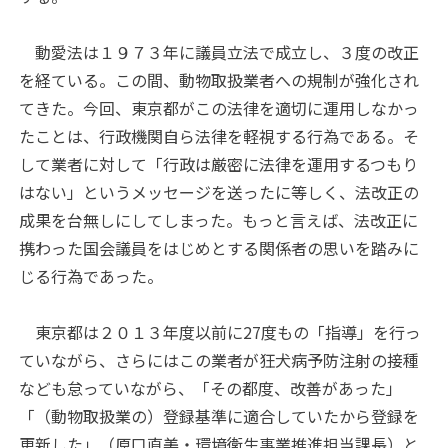
動愛法は１９７３年に議員立法で成立し、３度の改正
を経ている。この間、動物取扱業者への規制が強化され
てきた。今回、東京都がこの法律を適切に運用しなかっ
たことは、行政機関自ら法律を軽視する行為である。そ
して業者に対して「行政は厳密に法律を運用するつもり
はない」というメッセージを送ったに等しく、法改正の
成果を台無しにしてしまった。もっと言えば、法改正に
携わった国会議員をはじめとする関係者の思いを踏みに
じる行為であった。
東京都は２０１３年度以前に27度もの「指導」を行っ
ていながら、さらにはこの業者が狂犬病予防注射の接種
なども怠っていながら、「その都度、改善があった」
「（動物取扱業の）登録基準に適合していたから登録を
更新した」（原口直美・環境衛生事業推進担当課長）と