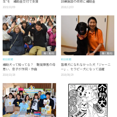
生”を 補助金交付で支援
訓練施設の改修に補助金
2019/10/09
2018/12/03
働く動物
働く動物
朝日新聞
朝日新聞
補助犬って知ってる？ 聴覚障害の母
盲導犬になれなかった犬「ジャーニ
思い、息子が作詞・作曲
ー」、セラピー犬になって活躍
2018/10/28
2018/08/29