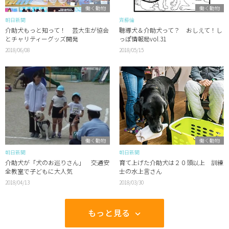
働く動物
働く動物
朝日新聞
斉藤倫
介助犬もっと知って！ 芸大生が協会
聴導犬＆介助犬って？ おしえて！し
とチャリティーグッズ開発
っぽ情報局vol.31
2018/06/08
2018/05/15
働く動物
働く動物
朝日新聞
朝日新聞
介助犬が「犬のお巡りさん」 交通安
育て上げた介助犬は２０頭以上 訓練
全教室で子どもに大人気
士の水上言さん
2018/04/13
2018/03/30
もっと見る