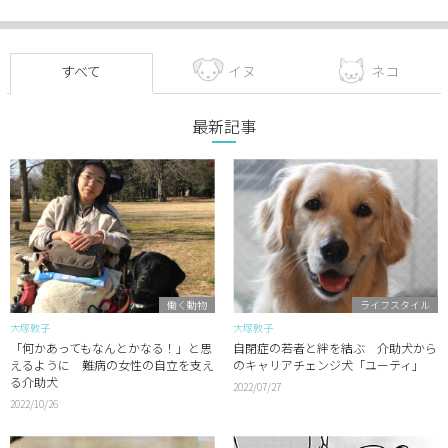
すべて
イヌ
ネコ
最新記事
働く動物
ライフスタイル
大塚敦子
大塚敦子
「何かあってもなんとかなる！」と思
自閉症の若者と絆を結ぶ 介助犬から
えるように 難病の女性の自立を支え
のキャリアチェンジ犬「ユーティ」
る介助犬
2022/07/27
2022/10/26