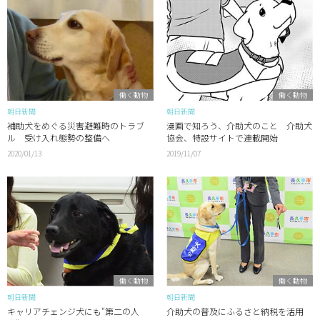
働く動物
働く動物
朝日新聞
朝日新聞
補助犬をめぐる災害避難時のトラブ
漫画で知ろう、介助犬のこと 介助犬
ル 受け入れ態勢の整備へ
協会、特設サイトで連載開始
2020/01/13
2019/11/07
働く動物
働く動物
朝日新聞
朝日新聞
キャリアチェンジ犬にも“第二の人
介助犬の普及にふるさと納税を活用