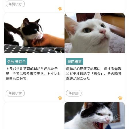
飼い方
佐竹 茉莉子
保田明恵
トラバサミで両前脚がちぎれた子
愛猫が心筋症で危篤に 愛する母親
猫 今では後ろ脚で歩き、トイレも
とビデオ通話で「再会」、その瞬間
食事も自分で
奇跡が起こった
飼い方
健康