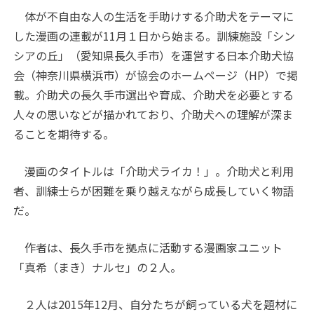
体が不自由な人の生活を手助けする介助犬をテーマに
した漫画の連載が11月１日から始まる。訓練施設「シン
シアの丘」（愛知県長久手市）を運営する日本介助犬協
会（神奈川県横浜市）が協会のホームページ（HP）で掲
載。介助犬の長久手市選出や育成、介助犬を必要とする
人々の思いなどが描かれており、介助犬への理解が深ま
ることを期待する。
漫画のタイトルは「介助犬ライカ！」。介助犬と利用
者、訓練士らが困難を乗り越えながら成長していく物語
だ。
作者は、長久手市を拠点に活動する漫画家ユニット
「真希（まき）ナルセ」の２人。
２人は2015年12月、自分たちが飼っている犬を題材に