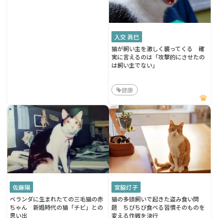
入交 眞巳
猫が飼い主を激しく襲ってくる 確
実に言えるのは「攻撃的にさせたの
は飼い主でない」
健康
佐藤陽
宮脇灯子
ベランダに生まれたての三毛猫の赤
猫の多頭飼いで起きた盗み食い問
ちゃん 新婚時代の猫「チビ」との
題 ちびちび食べる習慣そのものを
思い出
変える作戦を決行