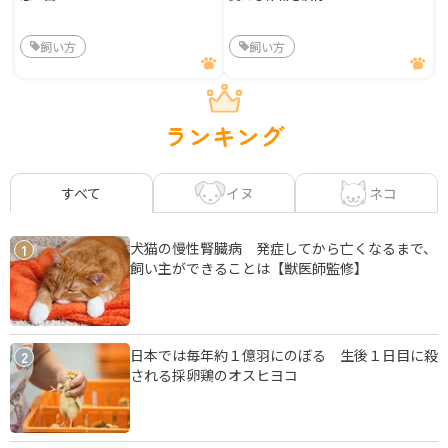
飼い方
飼い方
ランキング
イヌ
ネコ
すべて
犬猫の慢性腎臓病 発症してから亡くなるまで、
1
飼い主ができることは【獣医師監修】
日本では毎年約１億羽にのぼる 生後１日目に殺
2
される採卵鶏のオスヒヨコ