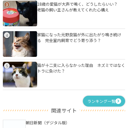
18歳の愛猫が大声で鳴く、どうしたらいい？
3
老猫の飼い主さんが教えてくれた心構え
家猫になった元野良猫が外に出たがり鳴き続け
4
る 完全室内飼育でどう寄り添う？
猫が十二支に入らなかった理由 ネズミではなく
5
トラに負けた？
ランキング一覧
関連サイト
朝日新聞（デジタル版）