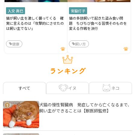
入交 眞巳
宮脇灯子
猫が飼い主を激しく襲ってくる 確
猫の多頭飼いで起きた盗み食い問
実に言えるのは「攻撃的にさせたの
題 ちびちび食べる習慣そのものを
は飼い主でない」
変える作戦を決行
健康
飼い方
ランキング
イヌ
ネコ
すべて
犬猫の慢性腎臓病 発症してから亡くなるまで、
1
飼い主ができることは【獣医師監修】