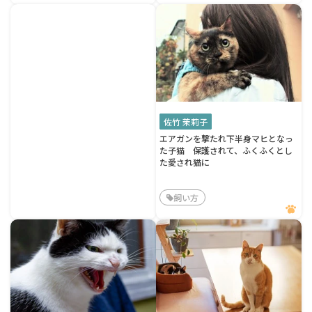
佐竹 茉莉子
エアガンを撃たれ下半身マヒとなっ
た子猫 保護されて、ふくふくとし
た愛され猫に
飼い方