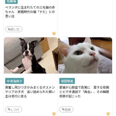
佐藤陽
ベランダに生まれたての三毛猫の赤
ちゃん 新婚時代の猫「チビ」との
思い出
飼い方
中津海麻子
保田明恵
興奮し飛びつきかみまくるボストン
愛猫が心筋症で危篤に 愛する母親
テリアの子犬 追い詰められた飼い
とビデオ通話で「再会」、その瞬間
主は奇行に走る
奇跡が起こった
しつけ
健康