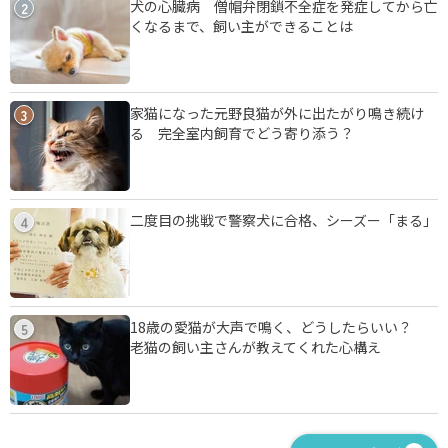
犬の心臓病 僧帽弁閉鎖不全症を発症してから亡
2
くなるまで、飼い主ができることは
家猫になった元野良猫が外に出たがり鳴き続け
3
る 完全室内飼育でどう寄り添う？
二度目の挑戦で警察犬に合格、シーズー「まる」
4
18歳の愛猫が大声で鳴く、どうしたらいい？
5
老猫の飼い主さんが教えてくれた心構え