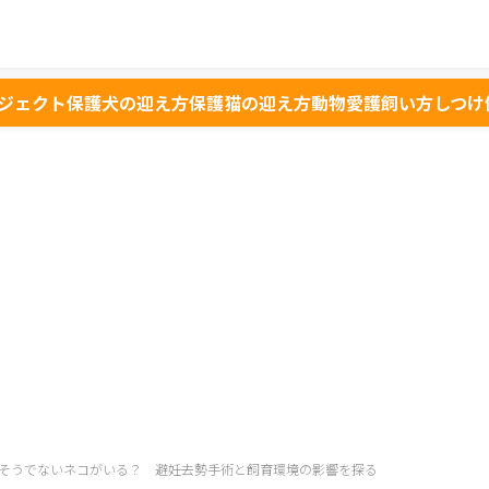
ジェクト
保護犬の迎え方
保護猫の迎え方
動物愛護
飼い方
しつけ
そうでないネコがいる？ 避妊去勢手術と飼育環境の影響を探る