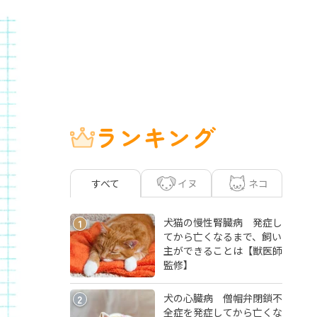
ランキング
イヌ
ネコ
すべて
犬猫の慢性腎臓病 発症し
1
てから亡くなるまで、飼い
主ができることは【獣医師
監修】
犬の心臓病 僧帽弁閉鎖不
2
全症を発症してから亡くな