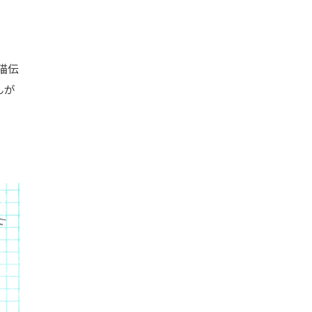
猫伝
んが