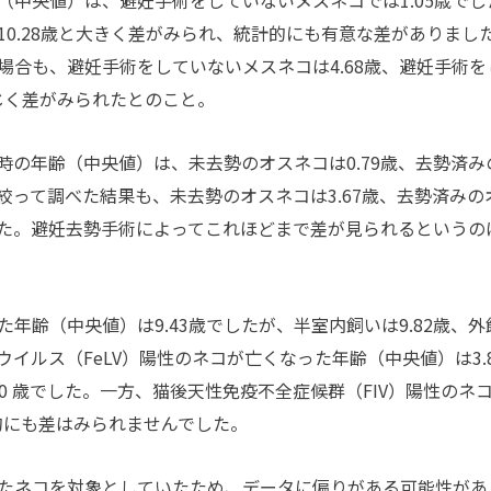
中央値）は、避妊手術をしていないメスネコでは1.05歳でし
0.28歳と大きく差がみられ、統計的にも有意な差がありまし
場合も、避妊手術をしていないメスネコは4.68歳、避妊手術を
同じく差がみられたとのこと。
の年齢（中央値）は、未去勢のオスネコは0.79歳、去勢済み
に絞って調べた結果も、未去勢のオスネコは3.67歳、去勢済みの
ました。避妊去勢手術によってこれほどまで差が見られるというの
齢（中央値）は9.43歳でしたが、半室内飼いは9.82歳、外
ウイルス（FeLV）陽性のネコが亡くなった年齢（中央値）は3.8
8.70 歳でした。一方、猫後天性免疫不全症候群（FIV）陽性のネ
統計的にも差はみられませんでした。
たネコを対象としていたため、データに偏りがある可能性があ