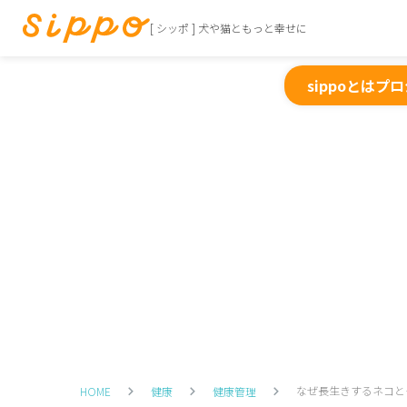
[ シッポ ] 犬や猫ともっと幸せに
sippoとは
プロ
なぜ長生きするネコと
HOME
健康
健康管理