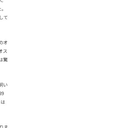
た
た。
して
のオ
オス
は驚
飼い
9
コは
りま