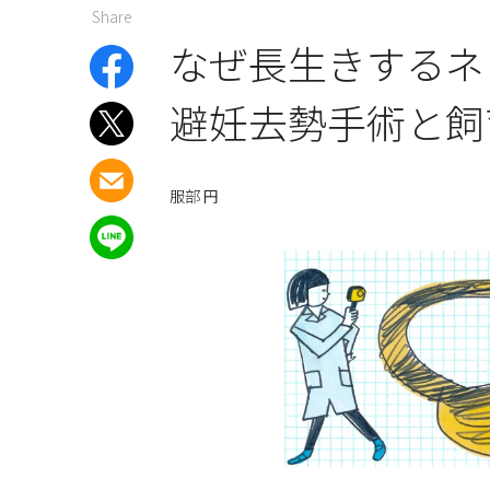
Share
なぜ長生きする
避妊去勢手術と飼
服部 円