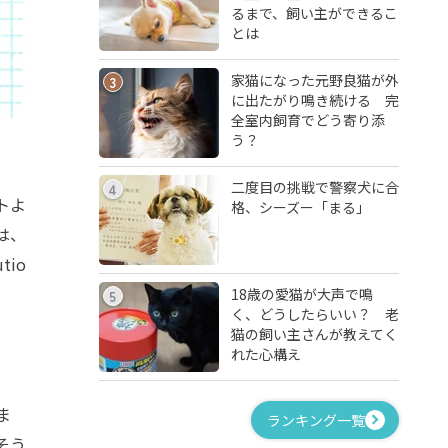
るまで、飼い主ができるこ
とは
家猫になった元野良猫が外
3
に出たがり鳴き続ける 完
全室内飼育でどう寄り添
う？
二度目の挑戦で警察犬に合
4
トよ
格、シーズー「まる」
は、
tio
18歳の愛猫が大声で鳴
5
く、どうしたらいい？ 老
猫の飼い主さんが教えてく
れた心構え
ま
ランキング一覧
そう